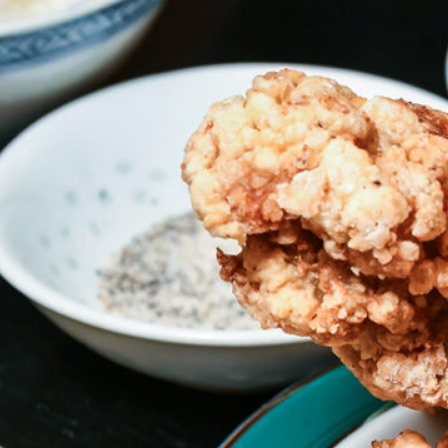
NEW OPEN
CULTURE
関西で開催。
おすすめの映
誠光社で選び
紹介します。