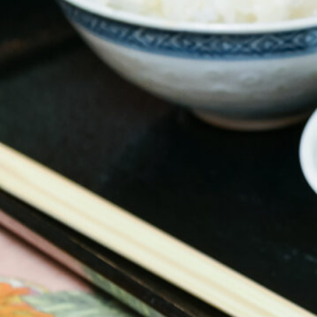
SPECIAL
SERIES
カレーが好き
京都おやつクラブ
私と店のはなし
今月の京みやげ
京都の書店