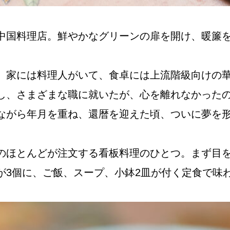
円
中国料理店。鮮やかなグリーンの扉を開け、暖簾
、家には料理人がいて、食卓には上流階級向けの
し、さまざまな職に就いたが、心を離れなかった
ながら年月を重ね、還暦を迎えた頃、ついに夢を
のほとんどが注文する看板料理のひとつ。まず目
が3個に、ご飯、スープ、小鉢2皿が付く定食で味