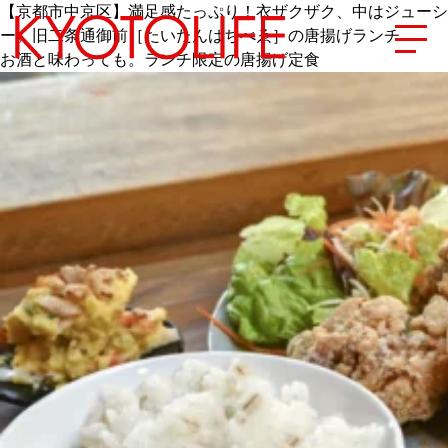
【京都市中京区】満足感たっぷり！衣ザクザク、中はジューシ
ー。旧二条通御前［たいたんはちべゑ］の唐揚げランチ
お酒と味わっても。ランチ限定の唐揚げ定食
エリアから探す
地図から探す
カテゴリーから探す
SPECIAL
NEW OPEN
SERIES