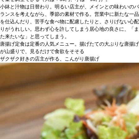
小鉢と汁物は日替わり。明るい店主が、メインとの味わいのバ
ランスを考えながら、季節の素材で作る。営業中に新たな一品
京都おやつクラブ
を仕込んだり、苦手な食べ物に配慮したりと、さりげない心配
りがうれしい。思わず心を許してしまう居心地の良さに、「ま
私と店のはなし
た来たいな」と思ってしまう。
唐揚げ定食は定番の人気メニュー。揚げたての大ぶりな唐揚げ
今月の京みやげ
が山盛りで、見るだけで食欲をそそる
ザクザク好きの店主が作る、こんがり唐揚げ
京都の書店
CULTURE
すべて