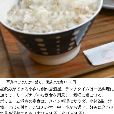
CULTURE
ABOUT US
Instagram
チケットプレゼント応募
MAIN MENU
写真のごはんは中盛り。唐揚げ定食1,050円
昼飲みができる小さな創作居酒屋。ランチタイムは一品料理に
SERIES
加えて、リーズナブルな定食を用意し、気軽に過ごせる。
ボリューム満点の定食は、メイン料理にサラダ、小鉢2品、汁
物、ごはん付き。ごはんが大・中・小から選べ、好みに合わせ
カレーが好き
て量を調整できる（大は＋50円、小は－50円）。