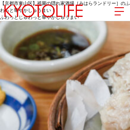
【京都市東山区】祇園の隠れ家酒場［みはらランドリー］のふ
わっと華やかしゅうまい！
ふわっとじゅわっと華やかしゅうまい
エリアから探す
地図から探す
カテゴリーから探す
SPECIAL
NEW OPEN
SERIES