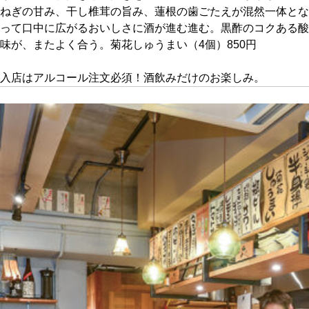
ねぎの甘み、干し椎茸の旨み、蓮根の歯ごたえが混然一体とな
って口中に広がるおいしさに酒が進む進む。黒酢のコクある酸
京都おやつクラブ
味が、またよく合う。菊花しゅうまい（4個）850円
私と店のはなし
入店はアルコール注文必須！酒飲みだけのお楽しみ。
今月の京みやげ
京都の書店
CULTURE
すべて