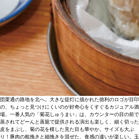
CULTURE
ABOUT US
Instagram
チケットプレゼント応募
MAIN MENU
団栗通の路地を北へ。大きな提灯に描かれた徳利のロゴが目印
の、ちょっと見つけにくいのが好奇心をくすぐるカジュアル酒
SERIES
場。一番人気の「菊花しゅうまい」は、カウンターの目の前で
蒸されてどーんと蒸籠で提供される演出も楽しく、細く切った
皮をまぶし、菊の花を模した見た目も華やか。サイズも大ぶ
カレーが好き
り！豚肉の粗挽きと細挽きを混ぜた、食感の違いが楽しい。玉