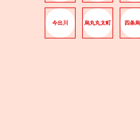
今出川
烏丸丸太町
四条