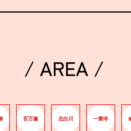
/ AREA /
柳
百万遍
北白川
一乗寺