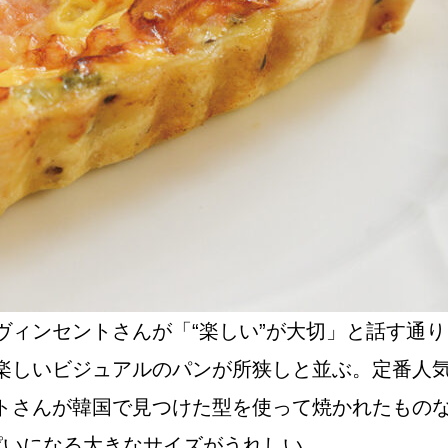
NEW OPEN
CULTURE
関西で開催。
おすすめの映
誠光社で選び
ヴィンセントさんが「“楽しい”が大切」と話す通
楽しいビジュアルのパンが所狭しと並ぶ。定番人気
紹介します。
トさんが韓国で見つけた型を使って焼かれたもの
ぱいになる大きなサイズがうれしい。