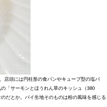
おすすめの展覧会
画
ました。おすすめの本
り、店頭には円柱形の食パンやキューブ型の塩パ
の「サーモンとほうれん草のキッシュ（380
おすすめのイベント
なのだとか。パイ生地そのものは粉の風味を感じる