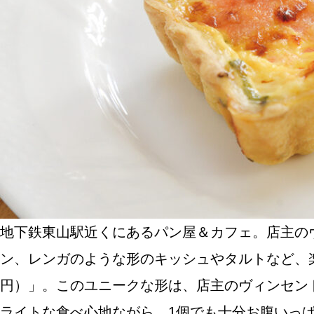
SPECIAL
SERIES
カレーが好き
京都おやつクラブ
私と店のはなし
地下鉄東山駅近くにあるパン屋＆カフェ。店主の
ン、レンガのような形のキッシュやタルトなど、
今月の京みやげ
円）」。このユニークな形は、店主のヴィンセン
京都の書店
ライトな食べ心地ながら、1個でも十分お腹いっ