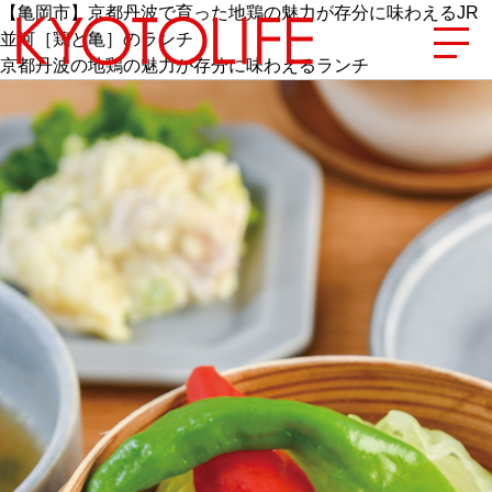
【亀岡市】京都丹波で育った地鶏の魅力が存分に味わえるJR
並河［鶏と亀］のランチ
京都丹波の地鶏の魅力が存分に味わえるランチ
エリアから探す
地図から探す
カテゴリーから探す
SPECIAL
NEW OPEN
SERIES