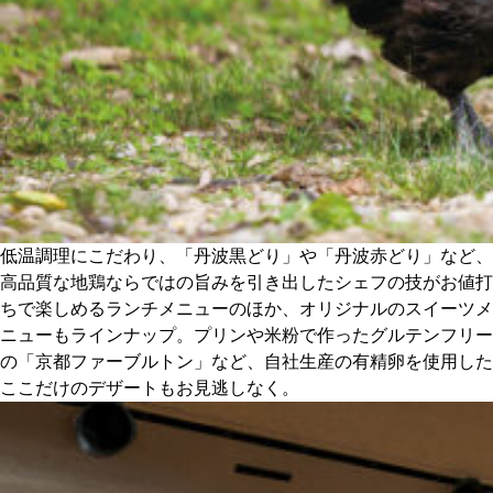
低温調理にこだわり、「丹波黒どり」や「丹波赤どり」など、
高品質な地鶏ならではの旨みを引き出したシェフの技がお値打
ちで楽しめるランチメニューのほか、オリジナルのスイーツメ
ニューもラインナップ。プリンや米粉で作ったグルテンフリー
の「京都ファーブルトン」など、自社生産の有精卵を使用した
ここだけのデザートもお見逃しなく。