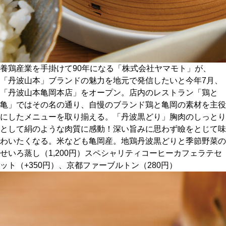
京都おやつクラブ
私と店のはなし
養鶏産業を手掛けて90年になる「株式会社ヤマモト」が、
今月の京みやげ
「丹波山本」ブランドの魅力を地元で発信したいと今年7月、
「丹波山本亀岡本店」をオープン。店内のレストラン「鶏と
亀」ではその名の通り、自慢のブランド鶏と亀岡の素材を主役
京都の書店
にしたメニューを取り揃える。「丹波黒どり」胸肉のしっとり
として絹のような肉質に感動！深い旨みに思わず瞼をとじて味
わいたくなる。米なども亀岡産。地鶏丹波黒どりと季節野菜の
せいろ蒸し（1,200円）スペシャリティコーヒーカフェラテセ
ット（+350円）、京都ファーブルトン（280円）
CULTURE
すべて