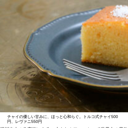
CULTURE
ABOUT US
Instagram
チケットプレゼント応募
MAIN MENU
SERIES
チャイの優しい甘みに、ほっと心和らぐ。トルコ式チャイ500
円、レヴァニ550円
カレーが好き