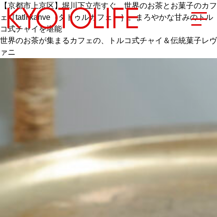
【京都市上京区】堀川下立売すぐ、世界のお茶とお菓子のカフ
ェ［tatlı kahve（タトゥルカフェ）］。まろやかな甘みのトル
コ式チャイを堪能
世界のお茶が集まるカフェの、トルコ式チャイ＆伝統菓子レヴ
ァニ
エリアから探す
地図から探す
カテゴリーから探す
SPECIAL
NEW OPEN
SERIES