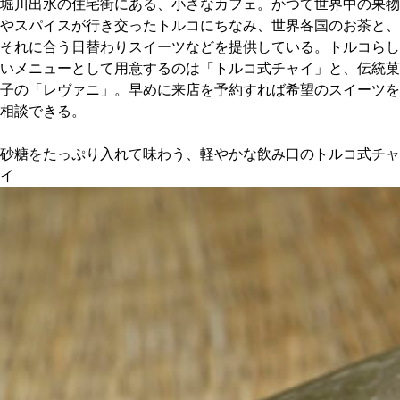
堀川出水の住宅街にある、小さなカフェ。かつて世界中の果物
やスパイスが行き交ったトルコにちなみ、世界各国のお茶と、
京都おやつクラブ
それに合う日替わりスイーツなどを提供している。トルコらし
いメニューとして用意するのは「トルコ式チャイ」と、伝統菓
子の「レヴァニ」。早めに来店を予約すれば希望のスイーツを
私と店のはなし
相談できる。
今月の京みやげ
砂糖をたっぷり入れて味わう、軽やかな飲み口のトルコ式チャ
イ
京都の書店
CULTURE
すべて