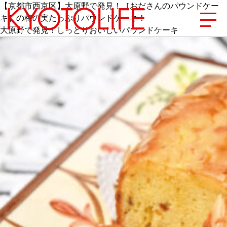
【京都市西京区】大原野で発見！［おださんのパウンドケー
キ］の梅の実たっぷりパウンドケーキ！
大原野で発見！しっとりおいしいパウンドケーキ
エリアから探す
地図から探す
カテゴリーから探す
SPECIAL
NEW OPEN
SERIES