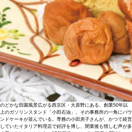
CULTURE
ABOUT US
Instagram
チケットプレゼント応募
MAIN MENU
のどかな田園風景広がる西京区・大原野にある、創業50年以
SERIES
上のガソリンスタンド「小田石油」。その事務所の一角にパウ
ンドケーキが並んでいる。専務の小田房子さんが、かつて経営
していたイタリア料理店で好評を博し、閉業後も惜しむ声が多
カレーが好き