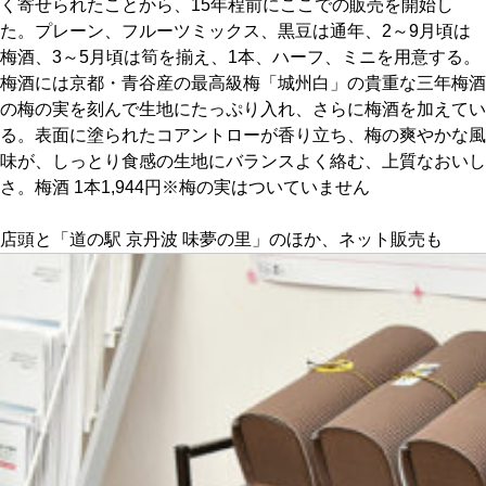
く寄せられたことから、15年程前にここでの販売を開始し
た。プレーン、フルーツミックス、黒豆は通年、2～9月頃は
京都おやつクラブ
梅酒、3～5月頃は筍を揃え、1本、ハーフ、ミニを用意する。
梅酒には京都・青谷産の最高級梅「城州白」の貴重な三年梅酒
の梅の実を刻んで生地にたっぷり入れ、さらに梅酒を加えてい
私と店のはなし
る。表面に塗られたコアントローが香り立ち、梅の爽やかな風
味が、しっとり食感の生地にバランスよく絡む、上質なおいし
今月の京みやげ
さ。梅酒 1本1,944円※梅の実はついていません
京都の書店
店頭と「道の駅 京丹波 味夢の里」のほか、ネット販売も
CULTURE
すべて