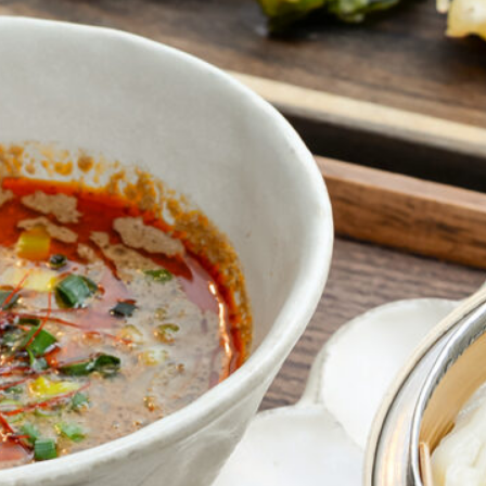
NEW OPEN
CULTURE
関西で開催。
おすすめの映
誠光社で選び
紹介します。