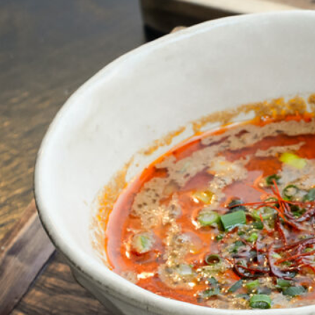
SPECIAL
SERIES
カレーが好き
京都おやつクラブ
私と店のはなし
今月の京みやげ
京都の書店