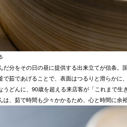
る
んだ分をその日の昼に提供する出来立てが信条。国
釜で茹であげることで、表面はつるりと滑らかに
なうどんに、90歳を超える来店客が「これまで生
んは、茹で時間も少々かかるため、心と時間に余