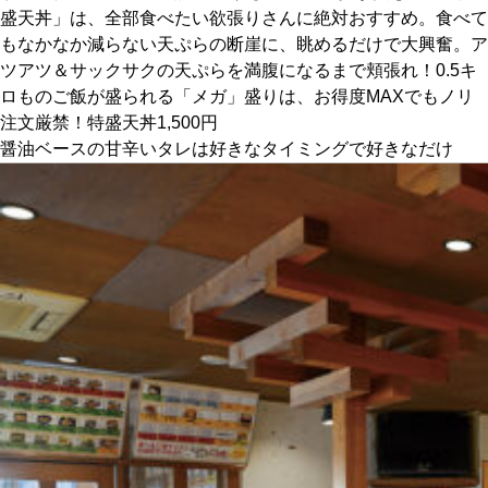
盛天丼」は、全部食べたい欲張りさんに絶対おすすめ。食べて
もなかなか減らない天ぷらの断崖に、眺めるだけで大興奮。ア
京都おやつクラブ
ツアツ＆サックサクの天ぷらを満腹になるまで頬張れ！0.5キ
ロものご飯が盛られる「メガ」盛りは、お得度MAXでもノリ
私と店のはなし
注文厳禁！特盛天丼1,500円
醤油ベースの甘辛いタレは好きなタイミングで好きなだけ
今月の京みやげ
京都の書店
CULTURE
すべて