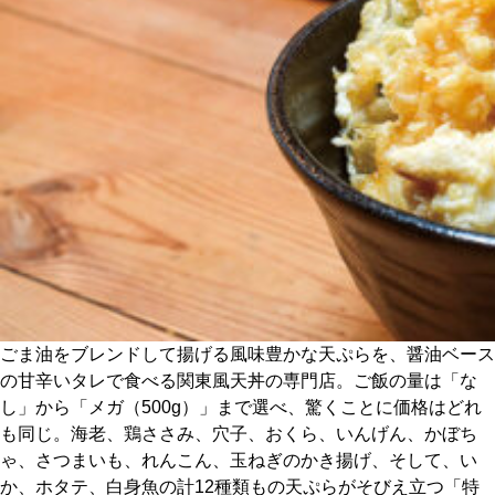
CULTURE
ABOUT US
Instagram
チケットプレゼント応募
MAIN MENU
ごま油をブレンドして揚げる風味豊かな天ぷらを、醤油ベース
の甘辛いタレで食べる関東風天丼の専門店。ご飯の量は「な
SERIES
し」から「メガ（500g）」まで選べ、驚くことに価格はどれ
も同じ。海老、鶏ささみ、穴子、おくら、いんげん、かぼち
ゃ、さつまいも、れんこん、玉ねぎのかき揚げ、そして、い
カレーが好き
か、ホタテ、白身魚の計12種類もの天ぷらがそびえ立つ「特