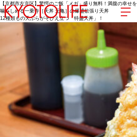
【京都市左京区】驚愕のご飯「メガ」盛り無料！満腹の幸せを
噛みしめる一乗寺［天丼 元亀］の爆盛欲張り天丼
12種類もの天ぷらがそびえ立つ「特盛天丼」！
エリアから探す
地図から探す
カテゴリーから探す
SPECIAL
NEW OPEN
SERIES