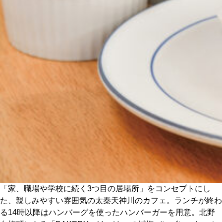
CULTURE
ABOUT US
Instagram
チケットプレゼント応募
MAIN MENU
SERIES
「家、職場や学校に続く3つ目の居場所」をコンセプトにし
た、親しみやすい雰囲気の太秦天神川のカフェ。ランチが終わ
る14時以降はハンバーグを使ったハンバーガーを用意。北野
カレーが好き