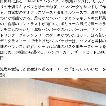
白梅町にある「BAKERY バタバタ」の減塩バンズに、たっぷ
りの千切りキャベツと炒め玉ねぎ、ハンバーグをサンドして作
京都おやつクラブ
る。自家製のデミグラスソースとタルタルソースで、濃厚な味
わいが堪能できる。柔らかなハンバーグとシャキシャキの野菜
の、食感のコントラストが面白い。ボリューム満点で遅めのラ
私と店のはなし
ンチにもぴったり！減塩ハンバーグのハンバーガー、サラダ、
ドリンク、グルテンフリーのケーキがついたセット。ほろ苦い
今月の京みやげ
デミグラスソースで仕上げたハンバーガーは、バンズと具材の
味のバランスが絶妙。ケーキは写真のバスク風チーズケーキを
京都の書店
はじめ、3種類から選べる。ハンバーガーデザートセット1500
円
減塩を意識した食生活を送るオーナーの「あったらいいな」を
形に
CULTURE
すべて