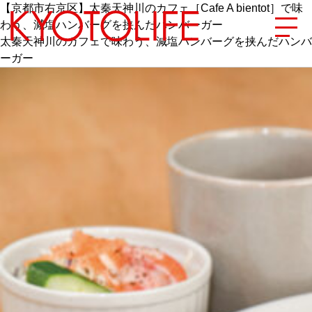
【京都市右京区】太秦天神川のカフェ［Cafe A bientot］で味
わう、減塩ハンバーグを挟んだハンバーガー
太秦天神川のカフェで味わう、減塩ハンバーグを挟んだハンバ
ーガー
エリアから探す
地図から探す
カテゴリーから探す
SPECIAL
NEW OPEN
SERIES