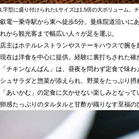
L字型に盛り付けられたLサイズは1.5倍の大ボリューム。チキ
叡電一乗寺駅から東へ徒歩5分、曼殊院道沿いに
れから観光客まで幅広い人々が足を運ぶ。
店主はホテルレストランやステーキハウスで腕を
現在は洋食を中心に提供。経験に裏打ちされた確
「チキンなんばん」は、昼夜を問わず定食で味わ
シュサラダと惣菜が添えられ、野菜をたっぷり摂
「あいかむ」の定食に欠かせない楽しみとなって
卵感たっぷりのタルタルと甘酢が織りなす至福の