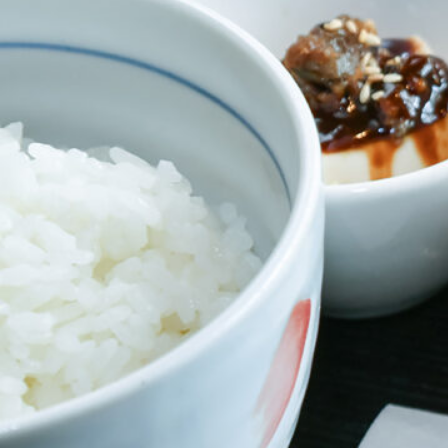
SPECIAL
SERIES
カレーが好き
京都おやつクラブ
私と店のはなし
今月の京みやげ
京都の書店