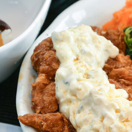
NEW OPEN
CULTURE
関西で開催。
おすすめの映
誠光社で選び
紹介します。