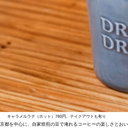
CULTURE
ABOUT US
Instagram
チケットプレゼント応募
MAIN MENU
SERIES
キャラメルラテ（ホット）780円。テイクアウトも有り
京都を中心に、自家焙煎の豆で淹れるコーヒーの楽しさとおい
カレーが好き