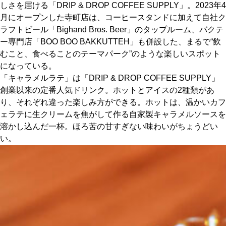
しさを届ける「DRIP & DROP COFFEE SUPPLY」。2023年4
月にオープンした寺町店は、コーヒースタンドに加えて自社ク
京都おやつクラブ
ラフトビール「Bighand Bros. Beer」のタップルーム、バクテ
ー専門店「BOO BOO BAKKUTTEH」も併設した、まるで“飲
私と店のはなし
むこと、食べることのテーマパーク”のような楽しいスポット
になっている。
「キャラメルラテ」は「DRIP & DROP COFFEE SUPPLY」
今月の京みやげ
創業以来の定番人気ドリンク。ホットとアイスの2種類があ
り、それぞれ違った楽しみ方ができる。ホットは、温かいカフ
京都の書店
ェラテに生クリームを焦がして作る自家製キャラメルソースを
溶かし込んだ一杯。ほろ苦の甘すぎない味わいがちょうどい
い。
CULTURE
すべて