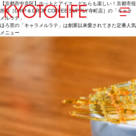
【京都市中京区】ホットとアイス、どちらも楽しい！京都市役
所前［DRIP & DROP COFFEE SUPPLY寺町店］の「キャラ
メルラテ」
ほろ苦の「キャラメルラテ」は創業以来愛されてきた定番人気
メニュー
エリアから探す
地図から探す
カテゴリーから探す
SPECIAL
NEW OPEN
SERIES