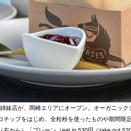
NEW OPEN
CULTURE
関西で開催。
おすすめの映
誠光社で選び
aLio」の姉妹店が、岡崎エリアにオープン。オーガ
紹介します。
コチップをはじめ、全粒粉を使ったものや期間限
レーン（eat in 530円／take out 520円