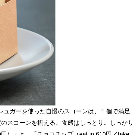
おすすめの展覧会
画
ました。おすすめの本
ニックシュガーを使った自慢のスコーンは、１個で満足
おすすめのイベント
定のスコーンを揃える。食感はしっとり。しっかり
）」と、「チョコチップ（eat in 610円／take