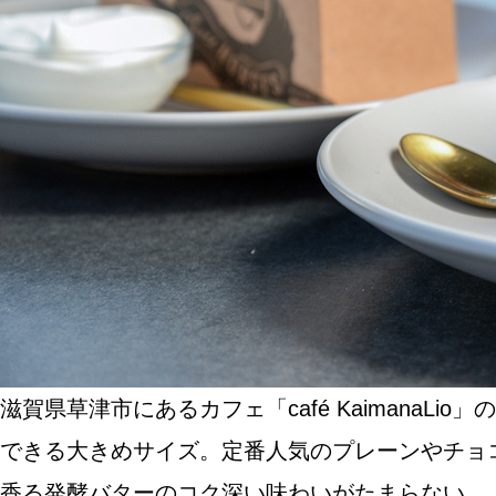
SPECIAL
SERIES
カレーが好き
京都おやつクラブ
私と店のはなし
滋賀県草津市にあるカフェ「café Kaiman
今月の京みやげ
できる大きめサイズ。定番人気のプレーンやチョ
京都の書店
香る発酵バターのコク深い味わいがたまらない。（右から）「プ