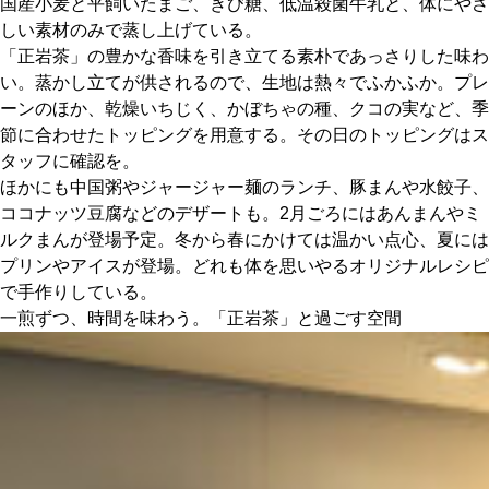
国産小麦と平飼いたまご、きび糖、低温殺菌牛乳と、体にやさ
しい素材のみで蒸し上げている。
「正岩茶」の豊かな香味を引き立てる素朴であっさりした味わ
い。蒸かし立てが供されるので、生地は熱々でふかふか。プレ
ーンのほか、乾燥いちじく、かぼちゃの種、クコの実など、季
節に合わせたトッピングを用意する。その日のトッピングはス
タッフに確認を。
ほかにも中国粥やジャージャー麺のランチ、豚まんや水餃子、
ココナッツ豆腐などのデザートも。2月ごろにはあんまんやミ
ルクまんが登場予定。冬から春にかけては温かい点心、夏には
プリンやアイスが登場。どれも体を思いやるオリジナルレシピ
で手作りしている。
一煎ずつ、時間を味わう。「正岩茶」と過ごす空間