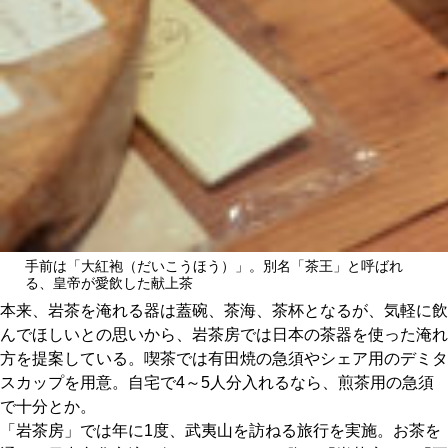
手前は「大紅袍（だいこうほう）」。別名「茶王」と呼ばれ
る、皇帝が愛飲した献上茶
本来、岩茶を淹れる器は蓋碗、茶海、茶杯となるが、気軽に飲
んでほしいとの思いから、岩茶房では日本の茶器を使った淹れ
方を提案している。喫茶では有田焼の急須やシェア用のデミタ
スカップを用意。自宅で4～5人分入れるなら、煎茶用の急須
で十分とか。
「岩茶房」では年に1度、武夷山を訪ねる旅行を実施。お茶を