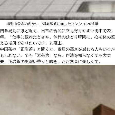
御射山公園の向かい、蛸薬師通に面したマンションの1階
四条烏丸にほど近く、日常の合間に立ち寄りやすい街中で22
年。「仕事に疲れたときや、休日のひとり時間に、心を休め整
える場所でありたいです」と店主。
中国茶や「正岩茶」と聞くと、敷居の高さを感じる人もいるか
もしれない。でも「岩茶房」なら、作法を知らなくても大丈
夫。正岩茶の奥深い香りと味を、ただ素直に楽しんで。