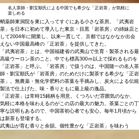
関西で開催。
名人茶師・劉宝順氏による中国でも希少な「正岩茶」が気軽に
おすすめの展覧会
楽しめる
蛸薬師東洞院を東に入ってすぐにある小さな茶房。「武夷岩
おすすめの映画
茶」を日本に初めて導入した東京・目黒「岩茶房」の姉妹店と
して2004年に開業し、以来一貫して、京都ではなかなか出会
誠光社で選びました。
えない中国最高峰の「正岩茶」を提供してきた。
おすすめの本
「武夷岩茶」とは、中国福建省の武夷山で生育・製茶される最
高級ウーロン茶のこと。中でも標高300ｍ以上で採れるものを
「正岩茶」と呼ぶ。「岩茶房」で扱うのは、中国随一の名人茶
紹介します。
師・劉宝順氏が「岩茶房」のためだけに製茶する希少な「正岩
おすすめのイベント
茶」。無農薬・無化学肥料の茶葉を手摘みし、炭火による伝統
製法で仕上げた、味・香りともに最上級の逸品。
「正岩茶」は常時15銘柄を用意。くつろいだ雰囲気のなか、
気軽に本格を味わえるのがこの店の最大の魅力。茶葉ごとの丁
寧な説明もあるので、中国茶初心者でも安心。毎年1月頃から
は新茶も登場する。
武夷山が育む香りと余韻。個性豊かな「正岩茶」を味わう