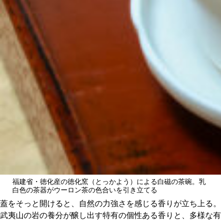
福建省・徳化産の徳化窯（とっかよう）による白磁の茶碗。乳
白色の茶器がウーロン茶の色合いを引き立てる
蓋をそっと開けると、自然の力強さを感じる香りが立ち上る。
武夷山の岩の養分が醸し出す特有の個性ある香りと、多様な有