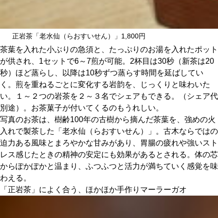
正岩茶「老水仙（らおすいせん）」1,800円
茶葉を入れた小ぶりの急須と、たっぷりのお湯を入れたポット
が供され、1セットで6～7煎が可能。2杯目は30秒（新茶は20
秒）ほど蒸らし、以降は10秒ずつ蒸らす時間を延ばしてい
く。煎を重ねるごとに変化する岩韵を、じっくりと味わいた
い。１～２つの岩茶を２～３名でシェアもできる。（シェア代
別途）。お茶菓子が付いてくるのもうれしい。
写真のお茶は、樹齢100年の古樹から摘んだ茶葉を、強めの火
入れで製茶した「老水仙（らおすいせん）」。古木ならではの
迫力ある風味とまろやかな甘みがあり、胃腸の疲れや強いスト
レス感じたときの精神の安定にも効果があるとされる。体の芯
からぽかぽかと温まり、ふつふつと活力が満ちていく感覚を味
わえる。
「正岩茶」によく合う、ほかほか手作りマーラーガオ