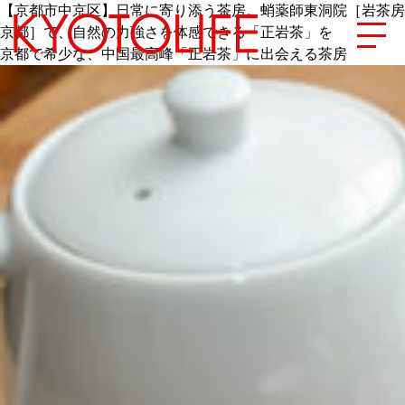
【京都市中京区】日常に寄り添う茶房。蛸薬師東洞院［岩茶房
京都］で、自然の力強さを体感できる「正岩茶」を
京都で希少な、中国最高峰「正岩茶」に出会える茶房
エリアから探す
地図から探す
カテゴリーから探す
SPECIAL
NEW OPEN
SERIES