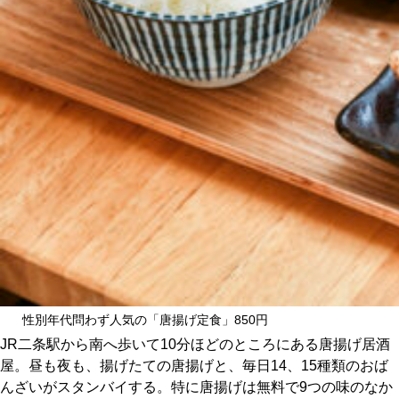
CULTURE
ABOUT US
Instagram
チケットプレゼント応募
MAIN MENU
性別年代問わず人気の「唐揚げ定食」850円
SERIES
JR二条駅から南へ歩いて10分ほどのところにある唐揚げ居酒
屋。昼も夜も、揚げたての唐揚げと、毎日14、15種類のおば
んざいがスタンバイする。特に唐揚げは無料で9つの味のなか
カレーが好き