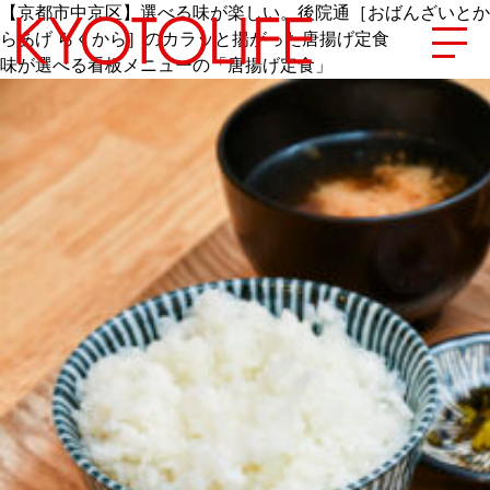
【京都市中京区】選べる味が楽しい。後院通［おばんざいとか
らあげ らくから］のカラッと揚がった唐揚げ定食
味が選べる看板メニューの「唐揚げ定食」
エリアから探す
地図から探す
カテゴリーから探す
SPECIAL
NEW OPEN
SERIES