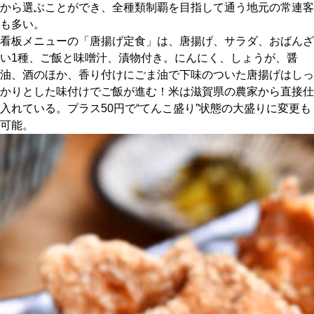
から選ぶことができ、全種類制覇を目指して通う地元の常連客
も多い。
京都おやつクラブ
看板メニューの「唐揚げ定食」は、唐揚げ、サラダ、おばんざ
い1種、ご飯と味噌汁、漬物付き。にんにく、しょうが、醤
私と店のはなし
油、酒のほか、香り付けにごま油で下味のついた唐揚げはしっ
かりとした味付けでご飯が進む！米は滋賀県の農家から直接仕
入れている。プラス50円で“てんこ盛り”状態の大盛りに変更も
今月の京みやげ
可能。
京都の書店
CULTURE
すべて