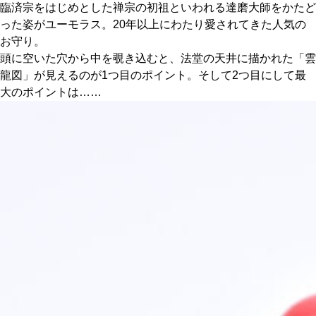
臨済宗をはじめとした禅宗の初祖といわれる達磨大師をかたど
った姿がユーモラス。20年以上にわたり愛されてきた人気の
京都おやつクラブ
お守り。
頭に空いた穴から中を覗き込むと、法堂の天井に描かれた「雲
私と店のはなし
龍図」が見えるのが1つ目のポイント。そして2つ目にして最
大のポイントは……
今月の京みやげ
京都の書店
CULTURE
すべて