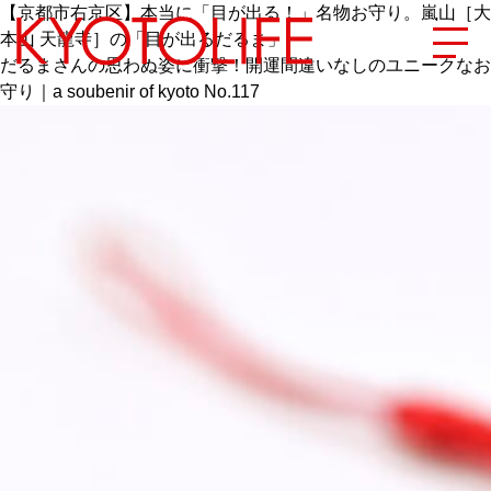
【京都市右京区】本当に「目が出る！」名物お守り。嵐山［大
本山 天龍寺］の「目が出るだるま」
だるまさんの思わぬ姿に衝撃！開運間違いなしのユニークなお
守り｜a soubenir of kyoto No.117
エリアから探す
地図から探す
カテゴリーから探す
SPECIAL
NEW OPEN
SERIES