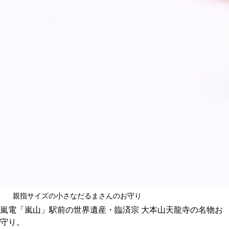
CULTURE
ABOUT US
Instagram
チケットプレゼント応募
MAIN MENU
SERIES
親指サイズの小さなだるまさんのお守り
嵐電「嵐山」駅前の世界遺産・臨済宗 大本山天龍寺の名物お
守り。
カレーが好き