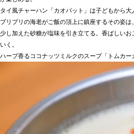
タイ風チャーハン「カオパット」は子どもから大
プリプリの海老がご飯の頂上に鎮座するその姿は
ABOUT US
少し加えた砂糖が塩味を引き立てる。香ばしいお
いく。
ハーブ香るココナッツミルクのスープ「トムカー
チケットプレゼント