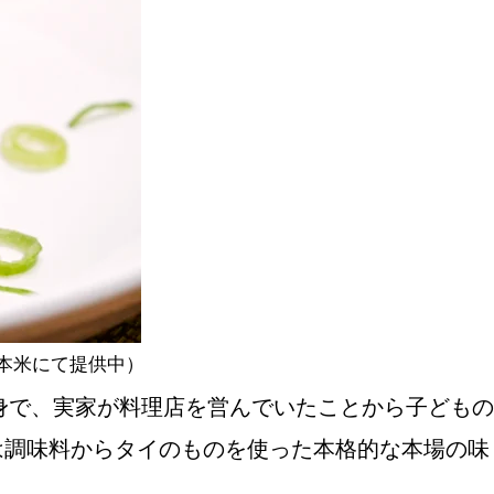
おすすめの展覧会
画
ました。おすすめの本
日本米にて提供中）
身で、実家が料理店を営んでいたことから子どもの
おすすめのイベント
は調味料からタイのものを使った本格的な本場の味