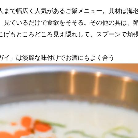
人まで幅広く人気があるご飯メニュー。具材は海
、見ているだけで食欲をそそる。その他の具は、
Instagram
こげもところどころ見え隠れして、スプーンで頬
ガイ」は淡麗な味付けでお酒にもよく合う
応募