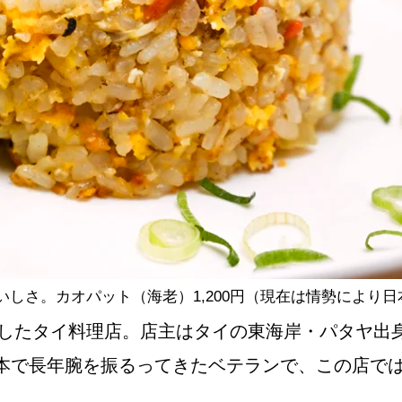
NEW OPEN
CULTURE
関西で開催。
おすすめの映
誠光社で選び
しさ。カオパット（海老）1,200円（現在は情勢により
ンしたタイ料理店。店主はタイの東海岸・パタヤ出
紹介します。
本で長年腕を振るってきたベテランで、この店で