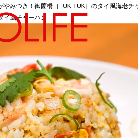
やみつき！御薗橋［TUK TUK］のタイ風海老チ
タイ風チャーハン
地図から探す