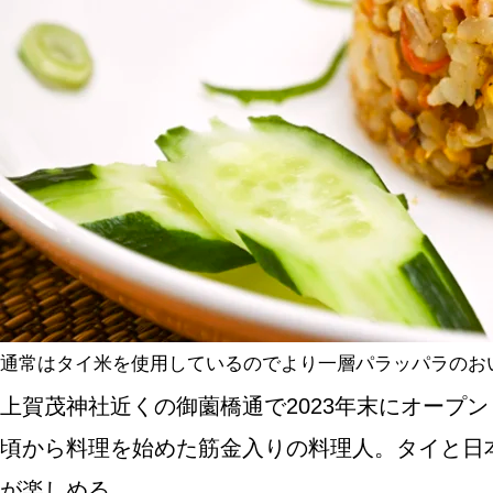
SPECIAL
SERIES
カレーが好き
京都おやつクラブ
私と店のはなし
通常はタイ米を使用しているのでより一層パラッパラのおい
上賀茂神社近くの御薗橋通で2023年末にオープ
今月の京みやげ
頃から料理を始めた筋金入りの料理人。タイと日
京都の書店
が楽しめる。