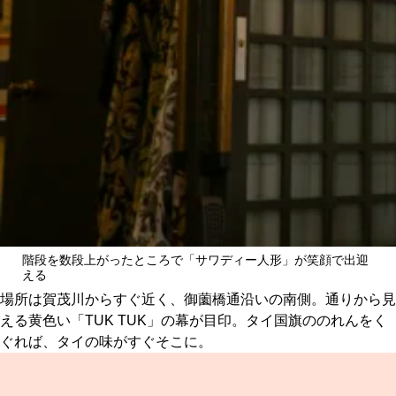
階段を数段上がったところで「サワディー人形」が笑顔で出迎
える
場所は賀茂川からすぐ近く、御薗橋通沿いの南側。通りから見
える黄色い「TUK TUK」の幕が目印。タイ国旗ののれんをく
ぐれば、タイの味がすぐそこに。