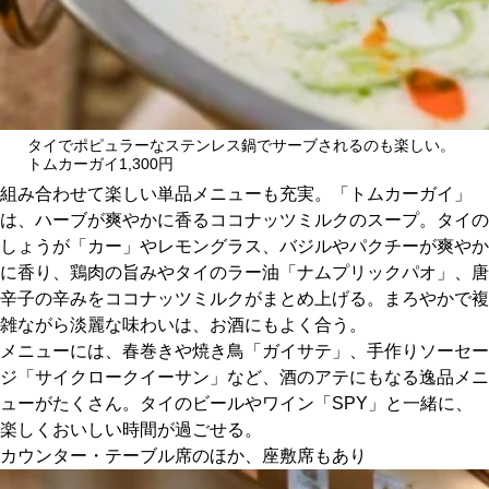
タイでポピュラーなステンレス鍋でサーブされるのも楽しい。
トムカーガイ1,300円
組み合わせて楽しい単品メニューも充実。「トムカーガイ」
は、ハーブが爽やかに香るココナッツミルクのスープ。タイの
しょうが「カー」やレモングラス、バジルやパクチーが爽やか
に香り、鶏肉の旨みやタイのラー油「ナムプリックパオ」、唐
辛子の辛みをココナッツミルクがまとめ上げる。まろやかで複
雑ながら淡麗な味わいは、お酒にもよく合う。
メニューには、春巻きや焼き鳥「ガイサテ」、手作りソーセー
ジ「サイクロークイーサン」など、酒のアテにもなる逸品メニ
ューがたくさん。タイのビールやワイン「SPY」と一緒に、
楽しくおいしい時間が過ごせる。
カウンター・テーブル席のほか、座敷席もあり