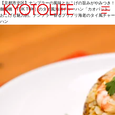
【京都市北区】ナンプラーの風味とおこげの旨みがやみつき！
御薗橋［TUK TUK］のタイ風海老チャーハン「カオパット」
おこげも魅力的。ナンプラー香るプリプリ海老のタイ風チャー
ハン
エリアから探す
地図から探す
カテゴリーから探す
SPECIAL
NEW OPEN
SERIES