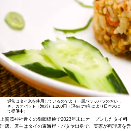
CULTURE
ABOUT US
Instagram
チケットプレゼント応募
MAIN MENU
通常はタイ米を使用しているのでより一層パラッパラのおいし
さ。カオパット（海老）1,200円（現在は情勢により日本米に
SERIES
て提供中）
上賀茂神社近くの御薗橋通で2023年末にオープンしたタイ料
理店。店主はタイの東海岸・パタヤ出身で、実家が料理店を営
カレーが好き