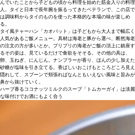
んでいたことから子どもの頃から料理を始めた筋金入りの料理
人。タイと日本で長年腕を振るってきたベテランで、この店で
京都おやつクラブ
は調味料からタイのものを使った本格的な本場の味が楽しめ
る。
私と店のはなし
タイ風チャーハン「カオパット」は子どもから大人まで幅広く
人気があるご飯メニュー。具材は海老と豚から選べ、断然海老
の注文の方が多いとか。プリプリの海老がご飯の頂上に鎮座す
今月の京みやげ
るその姿は、見ているだけで食欲をそそる。その他の具は、
卵、玉ねぎ、にんじん。ナンプラーが香り、ほんの少し加えた
京都の書店
砂糖が塩味を引き立てる。香ばしいおこげもところどころ見え
隠れして、スプーンで頬張ればなんともいえない風味と旨みが
鼻から抜けていく。
ハーブ香るココナッツミルクのスープ「トムカーガイ」は淡麗
な味付けでお酒にもよく合う
CULTURE
すべて