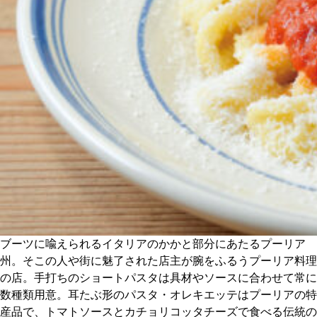
CULTURE
ABOUT US
Instagram
チケットプレゼント応募
MAIN MENU
ブーツに喩えられるイタリアのかかと部分にあたるプーリア
SERIES
州。そこの人や街に魅了された店主が腕をふるうプーリア料理
の店。手打ちのショートパスタは具材やソースに合わせて常に
数種類用意。耳たぶ形のパスタ・オレキエッテはプーリアの特
カレーが好き
産品で、トマトソースとカチョリコッタチーズで食べる伝統の