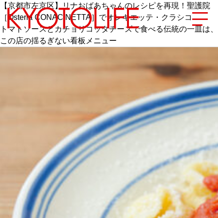
【京都市左京区】リナおばあちゃんのレシピを再現！聖護院
［Osteria CONACINETTA］でオレキエッテ・クラシコ
トマトソースとカチョリコッタチーズで食べる伝統の一皿は、
この店の揺るぎない看板メニュー
エリアから探す
地図から探す
カテゴリーから探す
SPECIAL
NEW OPEN
SERIES