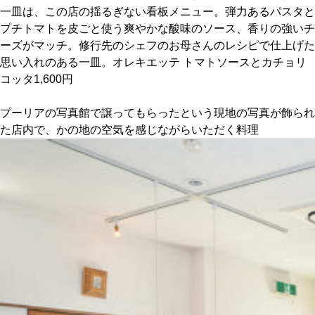
一皿は、この店の揺るぎない看板メニュー。弾力あるパスタと
プチトマトを皮ごと使う爽やかな酸味のソース、香りの強いチ
京都おやつクラブ
ーズがマッチ。修行先のシェフのお母さんのレシピで仕上げた
思い入れのある一皿。オレキエッテ トマトソースとカチョリ
私と店のはなし
コッタ1,600円
今月の京みやげ
プーリアの写真館で譲ってもらったという現地の写真が飾られ
た店内で、かの地の空気を感じながらいただく料理
京都の書店
CULTURE
すべて