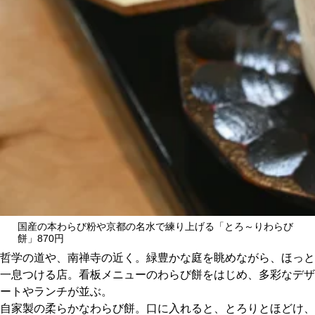
CULTURE
ABOUT US
Instagram
チケットプレゼント応募
MAIN MENU
国産の本わらび粉や京都の名水で練り上げる「とろ～りわらび
餅」870円
哲学の道や、南禅寺の近く。緑豊かな庭を眺めながら、ほっと
SERIES
一息つける店。看板メニューのわらび餅をはじめ、多彩なデザ
ートやランチが並ぶ。
自家製の柔らかなわらび餅。口に入れると、とろりとほどけ、
カレーが好き