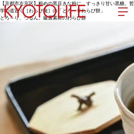
【京都市左京区】粗めの黒豆きな粉に、すっきり甘い黒糖。哲
学の道近く［わらび奄］の「とろ～りわらび餅」
とろ～り、つるん。厳選素材のわらび餅
エリアから探す
地図から探す
カテゴリーから探す
SPECIAL
NEW OPEN
SERIES