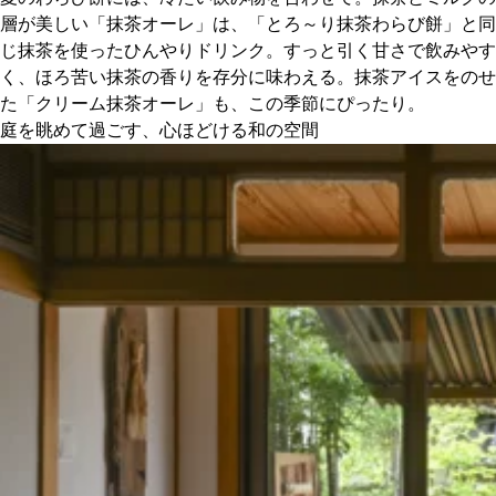
層が美しい「抹茶オーレ」は、「とろ～り抹茶わらび餅」と同
じ抹茶を使ったひんやりドリンク。すっと引く甘さで飲みやす
く、ほろ苦い抹茶の香りを存分に味わえる。抹茶アイスをのせ
た「クリーム抹茶オーレ」も、この季節にぴったり。
庭を眺めて過ごす、心ほどける和の空間