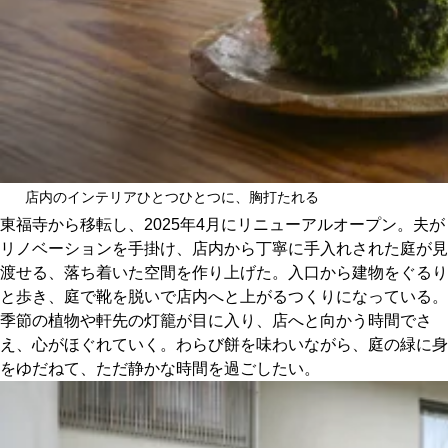
店内のインテリアひとつひとつに、胸打たれる
東福寺から移転し、2025年4月にリニューアルオープン。夫が
リノベーションを手掛け、店内から丁寧に手入れされた庭が見
渡せる、落ち着いた空間を作り上げた。入口から建物をぐるり
と歩き、庭で靴を脱いで店内へと上がるつくりになっている。
季節の植物や軒先の灯籠が目に入り、店へと向かう時間でさ
え、心がほぐれていく。わらび餅を味わいながら、庭の緑に身
をゆだねて、ただ静かな時間を過ごしたい。