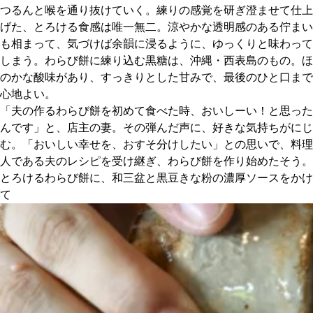
つるんと喉を通り抜けていく。練りの感覚を研ぎ澄ませて仕上
げた、とろける食感は唯一無二。涼やかな透明感のある佇まい
京都おやつクラブ
も相まって、気づけば余韻に浸るように、ゆっくりと味わって
しまう。わらび餅に練り込む黒糖は、沖縄・西表島のもの。ほ
私と店のはなし
のかな酸味があり、すっきりとした甘みで、最後のひと口まで
心地よい。
今月の京みやげ
「夫の作るわらび餅を初めて食べた時、おいしーい！と思った
んです」と、店主の妻。その弾んだ声に、好きな気持ちがにじ
む。「おいしい幸せを、おすそ分けしたい」との思いで、料理
京都の書店
人である夫のレシピを受け継ぎ、わらび餅を作り始めたそう。
とろけるわらび餅に、和三盆と黒豆きな粉の濃厚ソースをかけ
て
CULTURE
すべて