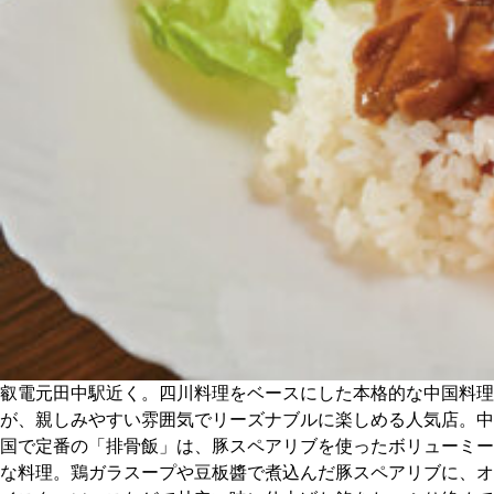
CULTURE
ABOUT US
Instagram
チケットプレゼント応募
MAIN MENU
叡電元田中駅近く。四川料理をベースにした本格的な中国料理
SERIES
が、親しみやすい雰囲気でリーズナブルに楽しめる人気店。中
国で定番の「排骨飯」は、豚スペアリブを使ったボリューミー
な料理。鶏ガラスープや豆板醬で煮込んだ豚スペアリブに、オ
カレーが好き