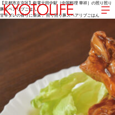
【京都市左京区】叡電元田中駅［中国料理 華祥］の照り照り
豚スペアリブごはん
甘辛ダレの香りに垂涎 。照り照り豚スペアリブごはん
エリアから探す
地図から探す
カテゴリーから探す
SPECIAL
NEW OPEN
SERIES