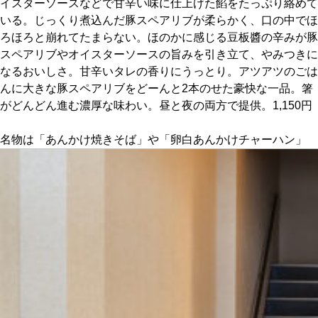
イスターソースなどで甘辛い味に仕上げた餡をたっぷり絡めて
いる。じっくり煮込んだ豚スペアリブが柔らかく、口の中でほ
京都おやつクラブ
ろほろと崩れてたまらない。ほのかに感じる豆板醬の辛みが豚
スペアリブやオイスターソースの旨みを引き立て、やみつきに
なるおいしさ。甘辛いタレの香りにうっとり。アツアツのごは
私と店のはなし
んに大きな豚スペアリブをどーんと2本のせた豪快な一品。箸
がどんどん進む濃厚な味わい。昼と夜の両方で提供。1,150円
今月の京みやげ
名物は「あんかけ焼きそば」や「卵白あんかけチャーハン」
京都の書店
CULTURE
すべて