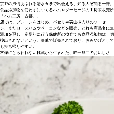
京都の風情あふれる清水五条で出会える、知る人ぞ知る一軒。
食品添加物を使わずにつくるハムやソーセージの工房兼販売所
京都おやつクラブ
「ハム工房 古都」。
店では、プレーンをはじめ、パセリや実山椒入りのソーセー
私と店のはなし
ジ、またロースハムやベーコンなどを販売。どれも商品名に無
添加を冠し、定期的に行う保健所の検査でも食品添加物は一切
今月の京みやげ
検出されないという。冷凍で販売されており、おみやげとして
も持ち帰りやすい。
常識にとらわれない挑戦から生まれた、唯一無二のおいしさ
京都の書店
CULTURE
すべて