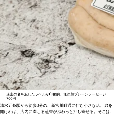
CULTURE
ABOUT US
Instagram
チケットプレゼント応募
MAIN MENU
SERIES
店主の名を冠したラベルが印象的。無添加プレーンソーセージ
700円
清水五条駅から徒歩3分の、新宮川町通に佇む小さな店。扉を
開ければ、店内に満ちる薫香がぶわっと押し寄せる。そこは、
カレーが好き