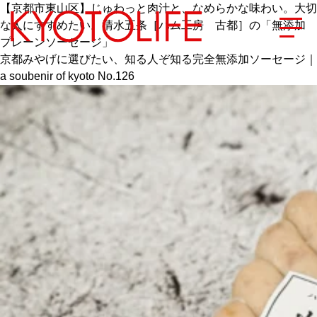
【京都市東山区】じゅわっと肉汁と、なめらかな味わい。大切
な人にすすめたい。清水五条［ハム工房 古都］の「無添加
プレーンソーセージ」
京都みやげに選びたい、知る人ぞ知る完全無添加ソーセージ｜
a soubenir of kyoto No.126
エリアから探す
地図から探す
カテゴリーから探す
SPECIAL
NEW OPEN
SERIES