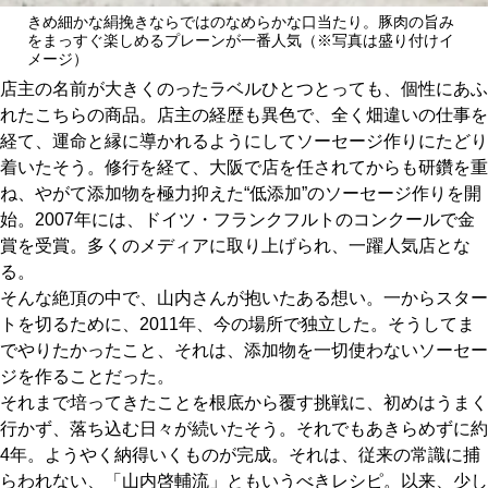
きめ細かな絹挽きならではのなめらかな口当たり。豚肉の旨み
をまっすぐ楽しめるプレーンが一番人気（※写真は盛り付けイ
メージ）
店主の名前が大きくのったラベルひとつとっても、個性にあふ
れたこちらの商品。店主の経歴も異色で、全く畑違いの仕事を
経て、運命と縁に導かれるようにしてソーセージ作りにたどり
着いたそう。修行を経て、大阪で店を任されてからも研鑽を重
ね、やがて添加物を極力抑えた“低添加”のソーセージ作りを開
始。2007年には、ドイツ・フランクフルトのコンクールで金
賞を受賞。多くのメディアに取り上げられ、一躍人気店とな
る。
そんな絶頂の中で、山内さんが抱いたある想い。一からスター
トを切るために、2011年、今の場所で独立した。そうしてま
でやりたかったこと、それは、添加物を一切使わないソーセー
ジを作ることだった。
それまで培ってきたことを根底から覆す挑戦に、初めはうまく
行かず、落ち込む日々が続いたそう。それでもあきらめずに約
4年。ようやく納得いくものが完成。それは、従来の常識に捕
らわれない、「山内啓輔流」ともいうべきレシピ。以来、少し