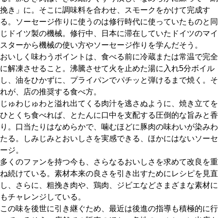
挽き」に。そこに調味料を合わせ、スモークをかけて完成す
る。ソーセージ作りに使うのは修行時代に使っていたものと同
じドイツ製の機械。修行中、日本に滞在していたドイツのマイ
スターから機械の使い方やソーセージ作りを学んだそう。
おいしく味わうポイントは、食べる前に冷蔵または常温で完全
に解凍させること。沸騰させて火を止めた湯に入れ5分ボイル
し、油をひかずに、プライパンでパチッと弾けるまで焼く。そ
れが、店の推奨する食べ方。
じゅわじゅわと溢れ出てくる肉汁を逃さぬように、焼き立てを
ひとくち食べれば、とたんに口中を支配する圧倒的な旨みと香
り。口当たりはなめらかで、噛むほどに豚肉の味わいが染みわ
たる。しみじみとおいしさを実感できる、ほかにはないソーセ
ージ。
多くのファンを持つ今も、さらなるおいしさを求めて改良を重
ね続けている。素材本来の良さを引き出すためにレシピを見直
し、さらに、粗挽き肉や、鶏肉、ジビエなどさまざまな素材に
もチャレンジしている。
この味を後世に引き継ぐため、最近は後進の指導も積極的に行