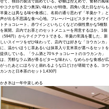
せて、独自の製法で固めている。砂糖は控えめで、食材の風味
やコクが引き立つ奥深い味わいが特徴。四角い見た目ながらも
京都おやつクラブ
羊羹とは異なる味や食感に、名前の通り思わず「羊羹か？」と
声が出る不思議な食べ心地。フレーバーはピスタチオとホワイ
トチョコレート、赤ワインといちじくなどの個性豊かな5種類
私と店のはなし
を展開。店内でお茶とのセットメニューを用意するほか、1個
（594円）からテイクアウトできる。羊羹の常識を覆した、新
今月の京みやげ
しいスイーツをぜひ味わって。店内では好きな「ヨウカンカ」
に、温かいほうじ茶あるいは抹茶入り玄米茶が選べるセットを
京都の書店
提供している。「ラム酒と70％チョコレートのヨウカンカ」
は、芳醇なラム酒が香るビターな味わい。なめらかな食感が広
がったあとにほろりと崩れるような口どけが堪能できる。ヨウ
カンカと日本茶のセット1,430円
かき氷は一年中楽しめる
CULTURE
すべて