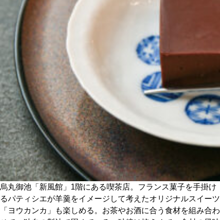
CULTURE
ABOUT US
Instagram
チケットプレゼント応募
MAIN MENU
SERIES
烏丸御池「新風館」1階にある喫茶店。フランス菓子を手掛け
るパティシエが羊羹をイメージして考えたオリジナルスイーツ
「ヨウカンカ」も楽しめる。お茶やお酒に合う食材を組み合わ
カレーが好き