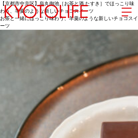
【京都市中京区】烏丸御池［お茶と酒 たすき］でほっこり味
わう、羊羹のような新しいチョコスイーツ
お茶と一緒にほっこり味わう、羊羹のような新しいチョコスイ
ーツ
エリアから探す
地図から探す
カテゴリーから探す
SPECIAL
NEW OPEN
SERIES