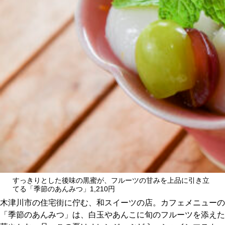
CULTURE
ABOUT US
Instagram
チケットプレゼント応募
MAIN MENU
すっきりとした後味の黒蜜が、フルーツの甘みを上品に引き立
SERIES
てる「季節のあんみつ」1,210円
木津川市の住宅街に佇む、和スイーツの店。カフェメニューの
「季節のあんみつ」は、白玉やあんこに旬のフルーツを添えた
カレーが好き