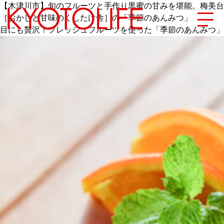
【木津川市】旬のフルーツと手作り黒蜜の甘みを堪能。梅美台
［おかしと甘味のくしたけ舎］の「季節のあんみつ」
目にも贅沢！フレッシュフルーツを使った「季節のあんみつ」
エリアから探す
地図から探す
カテゴリーから探す
SPECIAL
NEW OPEN
SERIES