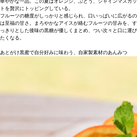
華やかな一品。この夏はオレンジ、ぶどう、シャインマスカッ
トを贅沢にトッピングしている。
京都おやつクラブ
フルーツの糖度がしっかりと感じられ、口いっぱいに広がるの
は至福の甘さ。まろやかなアイスが絡むフルーツの甘みを、す
っきりとした後味の黒糖が優しくまとめ、つい次々と口に運び
私と店のはなし
たくなる。
今月の京みやげ
あとがけ黒蜜で自分好みに味わう、自家製素材のあんみつ
京都の書店
CULTURE
すべて