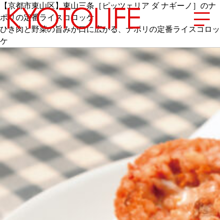
【京都市東山区】東山三条［ピッツェリア ダ ナギーノ］のナ
ポリの定番ライスコロッケ
ひき肉と野菜の旨みが口に広がる、ナポリの定番ライスコロッ
ケ
エリアから探す
地図から探す
カテゴリーから探す
SPECIAL
NEW OPEN
SERIES