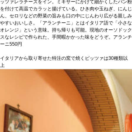
ッツァレラチーズをイン。ミキサーにかけて細かくしたパン粉
を付けて高温でカラッと揚げている。ひき肉や玉ねぎ、にんじ
京都おやつクラブ
ん、セロリなどの野菜の旨みも口の中にじんわり広がる親しみ
やすいおいしさ。「アランチーニ」とはイタリア語で「小さな
オレンジ」という意味。持ち帰りも可能。現地のオーソドック
私と店のはなし
スなレシピで作られた、手間暇かかった味をどうぞ。アランチ
ーニ550円
今月の京みやげ
イタリアから取り寄せた特注の窯で焼くピッツァは30種類以
京都の書店
上
CULTURE
すべて