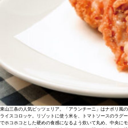
CULTURE
ABOUT US
Instagram
チケットプレゼント応募
MAIN MENU
SERIES
東山三条の人気ピッツェリア。「アランチーニ」はナポリ風の
ライスコロッケ。リゾットに使う米を、トマトソースのラグー
でホコホコとした硬めの食感になるよう炊いて丸め、中央にモ
カレーが好き