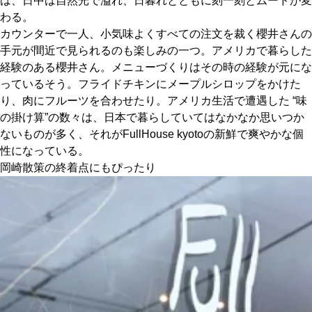
は、日中は自然光で溢れ、日暮れとともに刻一刻とムードが変
わる。
カウンターで一人、小気味よくすべての注文を裁く櫻井さんの
手元が間近で見られるのも楽しみの一つ。アメリカで暮らした
経験のある櫻井さん。メニューづくりはその時の経験が元にな
っているそう。フライドチキンにメープルシロップをかけた
り、肉にフルーツを合わせたり。アメリカ生活で遭遇した “味
の掛け算”の数々は、日本で暮らしていてはなかなか思いつか
ないものが多く、それがFullHouse kyotoの新鮮で爽やかな個
性になっている。
岡崎散策の終着点にもぴったり