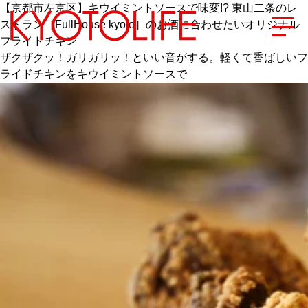
【京都市左京区】キウイミントソースで味変!? 東山二条のレ
ストラン［FullHouse kyoto］のお酒に合わせたいオリジナル
フライドチキン
ザクザクッ！ガリガリッ！といい音がする。軽くて香ばしいフ
ライドチキンをキウイミントソースで
エリアから探す
地図から探す
カテゴリーから探す
SPECIAL
NEW OPEN
SERIES