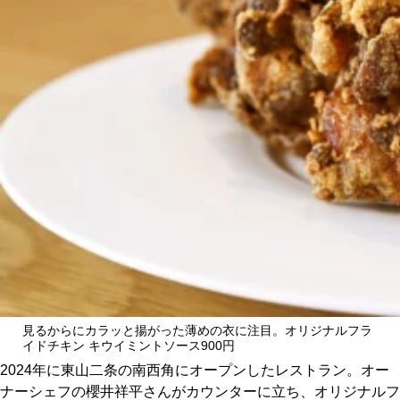
CULTURE
ABOUT US
Instagram
チケットプレゼント応募
MAIN MENU
SERIES
見るからにカラッと揚がった薄めの衣に注目。オリジナルフラ
イドチキン キウイミントソース900円
2024年に東山二条の南西角にオープンしたレストラン。オー
ナーシェフの櫻井祥平さんがカウンターに立ち、オリジナルフ
カレーが好き