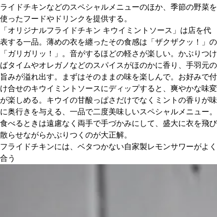
ライドチキンなどのスペシャルメニューのほか、季節の野菜を
使ったフードやドリンクを提供する。
京都おやつクラブ
「オリジナルフライドチキン キウイミントソース」は店を代
表する一品。薄めの衣を纏ったその食感は「ザクザクッ！」の
私と店のはなし
「ガリガリッ！」。音がするほどの軽さが楽しい。かぶりつけ
ばタイムやオレガノなどのスパイスがほのかに香り、手羽元の
今月の京みやげ
旨みが溢れ出す。まずはそのままの味を楽しんで。お好みで付
け合せのキウイミントソースにディップすると、爽やかな味変
が楽しめる。キウイの甘酸っぱさだけでなくミントの香りが味
京都の書店
に奥行きを与える、一品で二度美味しいスペシャルメニュー。
食べるときは遠慮なく両手で手づかみにして、盛大に衣を飛び
散らせながらかぶりつくのが大正解。
フライドチキンには、ベタつかない自家製レモンサワーがよく
合う
CULTURE
すべて