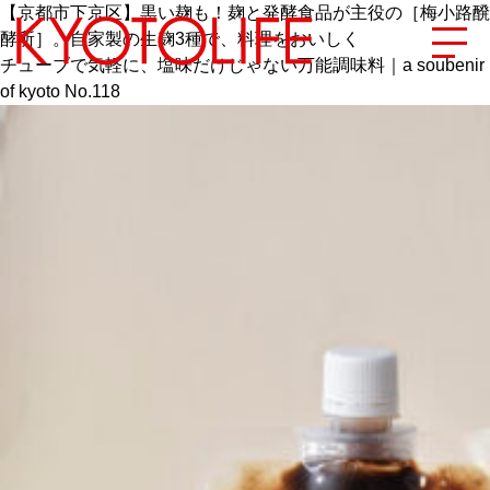
【京都市下京区】黒い麹も！麹と発酵食品が主役の［梅小路醗
酵所］。自家製の生麹3種で、料理をおいしく
チューブで気軽に、塩味だけじゃない万能調味料｜a soubenir
of kyoto No.118
エリアから探す
地図から探す
カテゴリーから探す
SPECIAL
NEW OPEN
SERIES