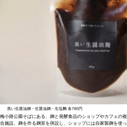
CULTURE
ABOUT US
Instagram
チケットプレゼント応募
MAIN MENU
SERIES
黒い生醤油麹・生醤油麹・生塩麴 各780円
梅小路公園そばにある、麹と発酵食品のショップやカフェの複
合施設。麹を作る麹室を併設し、ショップには自家製麹を使っ
カレーが好き