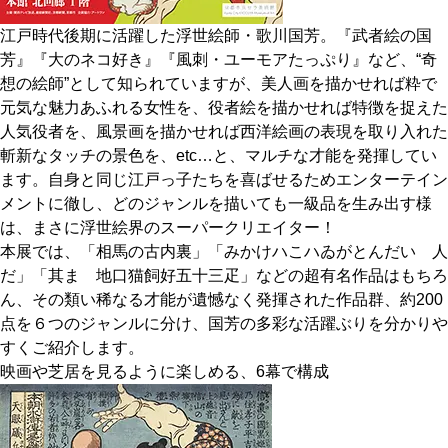
CULTURE
江戸時代後期に活躍した浮世絵師・歌川国芳。『武者絵の国
ABOUT US
芳』『大のネコ好き』『風刺・ユーモアたっぷり』など、“奇
想の絵師”として知られていますが、美人画を描かせれば粋で
元気な魅力あふれる女性を、役者絵を描かせれば特徴を捉えた
Instagram
人気役者を、風景画を描かせれば西洋絵画の表現を取り入れた
斬新なタッチの景色を、etc…と、マルチな才能を発揮してい
チケットプレゼント応募
ます。自身と同じ江戸っ子たちを喜ばせるためエンターテイン
メントに徹し、どのジャンルを描いても一級品を生み出す様
は、まさに浮世絵界のスーパークリエイター！
本展では、「相馬の古内裏」「みかけハこハゐがとんだいゝ人
だ」「其まゝ地口猫飼好五十三疋」などの超有名作品はもちろ
ん、その類い稀なる才能が遺憾なく発揮された作品群、約200
MAIN MENU
点を６つのジャンルに分け、国芳の多彩な活躍ぶりを分かりや
すくご紹介します。
SERIES
映画や芝居を見るように楽しめる、6幕で構成
カレーが好き