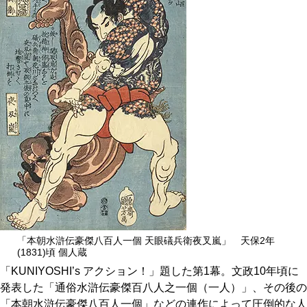
京都おやつクラブ
私と店のはなし
今月の京みやげ
京都の書店
CULTURE
「本朝水滸伝豪傑八百人一個 天眼礒兵衛夜叉嵐」 天保2年
(1831)頃 個人蔵
「KUNIYOSHI’s アクション！」題した第1幕。文政10年頃に
すべて
発表した「通俗水滸伝豪傑百八人之一個（一人）」、その後の
「本朝水滸伝豪傑八百人一個」などの連作によって圧倒的な人