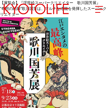
【展覧会】『浮世絵スーパークリエイター 歌川国芳展』
“奇想の絵師”歌川国芳は、マルチな才能を発揮したスーパーク
リエイター
エリアから探す
地図から探す
カテゴリーから探す
SPECIAL
NEW OPEN
SERIES