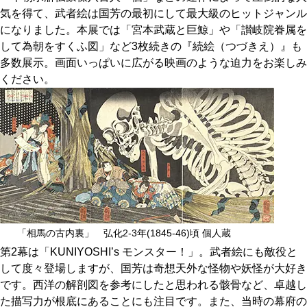
関西で開催。
気を得て、武者絵は国芳の最初にして最大級のヒットジャンル
おすすめの展覧会
になりました。本展では「宮本武蔵と巨鯨」や「讃岐院眷属を
して為朝をすくふ図」など3枚続きの『続絵（つづきえ）』も
多数展示。画面いっぱいに広がる映画のような迫力をお楽しみ
おすすめの映画
ください。
誠光社で選びました。
おすすめの本
紹介します。
おすすめのイベント
「相馬の古内裏」 弘化2-3年(1845-46)頃 個人蔵
第2幕は「KUNIYOSHI’s モンスター！」。武者絵にも敵役と
して度々登場しますが、国芳は奇想天外な怪物や妖怪が大好き
です。西洋の解剖図を参考にしたと思われる骸骨など、卓越し
た描写力が根底にあることにも注目です。また、当時の幕府の