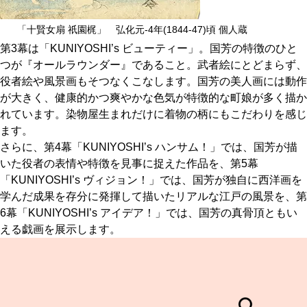
「十賢女扇 祇園梶」 弘化元-4年(1844-47)頃 個人蔵
第3幕は「KUNIYOSHI’s ビューティー」。国芳の特徴のひと
つが『オールラウンダー』であること。武者絵にとどまらず、
役者絵や風景画もそつなくこなします。国芳の美人画には動作
が大きく、健康的かつ爽やかな色気が特徴的な町娘が多く描か
れています。染物屋生まれだけに着物の柄にもこだわりを感じ
ます。
さらに、第4幕「KUNIYOSHI’s ハンサム！」では、国芳が描
いた役者の表情や特徴を見事に捉えた作品を、第5幕
「KUNIYOSHI’s ヴィジョン！」では、国芳が独自に西洋画を
学んだ成果を存分に発揮して描いたリアルな江戸の風景を、第
6幕「KUNIYOSHI’s アイデア！」では、国芳の真骨頂ともい
える戯画を展示します。