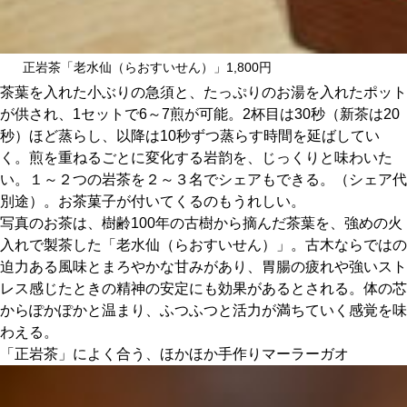
正岩茶「老水仙（らおすいせん）」1,800円
茶葉を入れた小ぶりの急須と、たっぷりのお湯を入れたポット
が供され、1セットで6～7煎が可能。2杯目は30秒（新茶は20
秒）ほど蒸らし、以降は10秒ずつ蒸らす時間を延ばしてい
く。煎を重ねるごとに変化する岩韵を、じっくりと味わいた
い。１～２つの岩茶を２～３名でシェアもできる。（シェア代
別途）。お茶菓子が付いてくるのもうれしい。
写真のお茶は、樹齢100年の古樹から摘んだ茶葉を、強めの火
入れで製茶した「老水仙（らおすいせん）」。古木ならではの
迫力ある風味とまろやかな甘みがあり、胃腸の疲れや強いスト
レス感じたときの精神の安定にも効果があるとされる。体の芯
からぽかぽかと温まり、ふつふつと活力が満ちていく感覚を味
わえる。
「正岩茶」によく合う、ほかほか手作りマーラーガオ