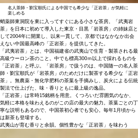
関西で開催。
名人茶師・劉宝順氏による中国でも希少な「正岩茶」が気軽に
おすすめの展覧会
楽しめる
蛸薬師東洞院を東に入ってすぐにある小さな茶房。「武夷岩
おすすめの映画
茶」を日本に初めて導入した東京・目黒「岩茶房」の姉妹店と
して2004年に開業し、以来一貫して、京都ではなかなか出会
誠光社で選びました。
えない中国最高峰の「正岩茶」を提供してきた。
おすすめの本
「武夷岩茶」とは、中国福建省の武夷山で生育・製茶される最
高級ウーロン茶のこと。中でも標高300ｍ以上で採れるものを
「正岩茶」と呼ぶ。「岩茶房」で扱うのは、中国随一の名人茶
紹介します。
師・劉宝順氏が「岩茶房」のためだけに製茶する希少な「正岩
おすすめのイベント
茶」。無農薬・無化学肥料の茶葉を手摘みし、炭火による伝統
製法で仕上げた、味・香りともに最上級の逸品。
「正岩茶」は常時15銘柄を用意。くつろいだ雰囲気のなか、
気軽に本格を味わえるのがこの店の最大の魅力。茶葉ごとの丁
寧な説明もあるので、中国茶初心者でも安心。毎年1月頃から
は新茶も登場する。
武夷山が育む香りと余韻。個性豊かな「正岩茶」を味わう