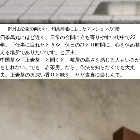
御射山公園の向かい、蛸薬師通に面したマンションの1階
四条烏丸にほど近く、日常の合間に立ち寄りやすい街中で22
年。「仕事に疲れたときや、休日のひとり時間に、心を休め整
える場所でありたいです」と店主。
中国茶や「正岩茶」と聞くと、敷居の高さを感じる人もいるか
もしれない。でも「岩茶房」なら、作法を知らなくても大丈
夫。正岩茶の奥深い香りと味を、ただ素直に楽しんで。