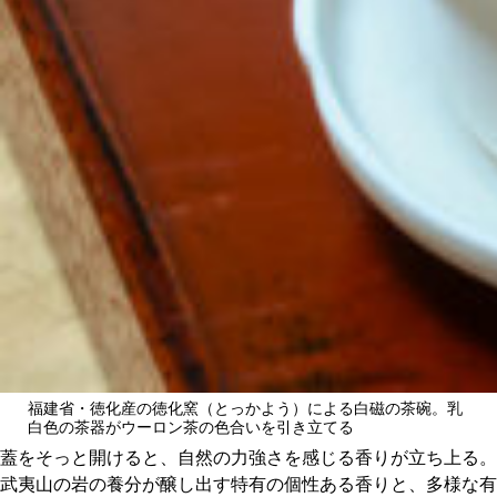
福建省・徳化産の徳化窯（とっかよう）による白磁の茶碗。乳
白色の茶器がウーロン茶の色合いを引き立てる
蓋をそっと開けると、自然の力強さを感じる香りが立ち上る。
武夷山の岩の養分が醸し出す特有の個性ある香りと、多様な有