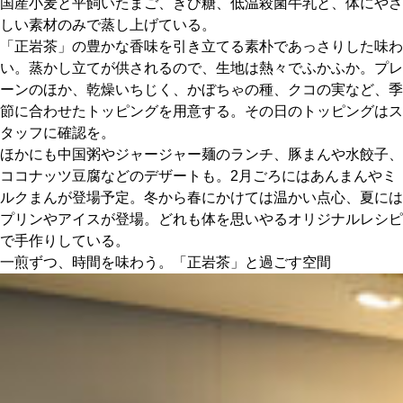
国産小麦と平飼いたまご、きび糖、低温殺菌牛乳と、体にやさ
しい素材のみで蒸し上げている。
「正岩茶」の豊かな香味を引き立てる素朴であっさりした味わ
い。蒸かし立てが供されるので、生地は熱々でふかふか。プレ
ーンのほか、乾燥いちじく、かぼちゃの種、クコの実など、季
節に合わせたトッピングを用意する。その日のトッピングはス
タッフに確認を。
ほかにも中国粥やジャージャー麺のランチ、豚まんや水餃子、
ココナッツ豆腐などのデザートも。2月ごろにはあんまんやミ
ルクまんが登場予定。冬から春にかけては温かい点心、夏には
プリンやアイスが登場。どれも体を思いやるオリジナルレシピ
で手作りしている。
一煎ずつ、時間を味わう。「正岩茶」と過ごす空間