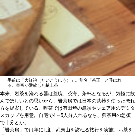
手前は「大紅袍（だいこうほう）」。別名「茶王」と呼ばれ
る、皇帝が愛飲した献上茶
本来、岩茶を淹れる器は蓋碗、茶海、茶杯となるが、気軽に飲
んでほしいとの思いから、岩茶房では日本の茶器を使った淹れ
方を提案している。喫茶では有田焼の急須やシェア用のデミタ
スカップを用意。自宅で4～5人分入れるなら、煎茶用の急須
で十分とか。
「岩茶房」では年に1度、武夷山を訪ねる旅行を実施。お茶を