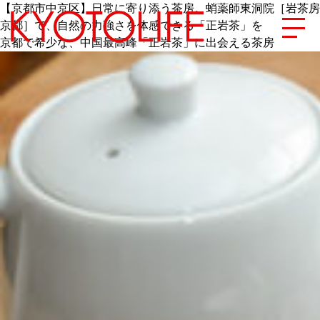
【京都市中京区】日常に寄り添う茶房。蛸薬師東洞院［岩茶房
京都］で、自然の力強さを体感できる「正岩茶」を
京都で希少な、中国最高峰「正岩茶」に出会える茶房
エリアから探す
地図から探す
カテゴリーから探す
SPECIAL
NEW OPEN
SERIES