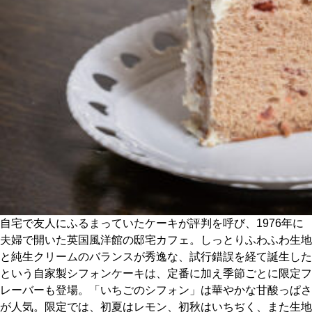
CULTURE
ABOUT US
Instagram
チケットプレゼント応募
MAIN MENU
自宅で友人にふるまっていたケーキが評判を呼び、1976年に
夫婦で開いた英国風洋館の邸宅カフェ。しっとりふわふわ生地
SERIES
と純生クリームのバランスが秀逸な、試行錯誤を経て誕生した
という自家製シフォンケーキは、定番に加え季節ごとに限定フ
レーバーも登場。「いちごのシフォン」は華やかな甘酸っぱさ
カレーが好き
が人気。限定では、初夏はレモン、初秋はいちぢく、また生地