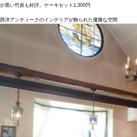
が黒い竹炭も好評。ケーキセット1,300円
京都おやつクラブ
西洋アンティークのインテリアが飾られた優雅な空間
私と店のはなし
今月の京みやげ
京都の書店
CULTURE
すべて