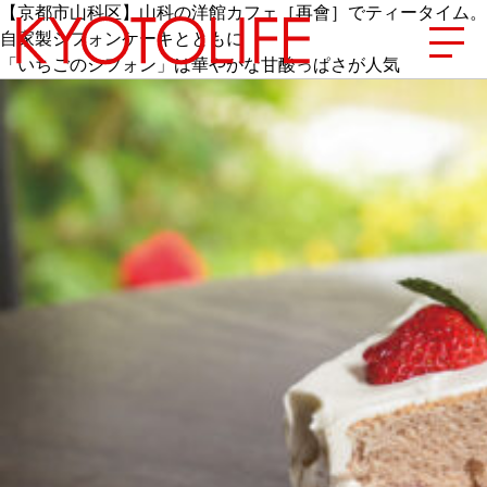
【京都市山科区】山科の洋館カフェ［再會］でティータイム。
自家製シフォンケーキとともに
「いちごのシフォン」は華やかな甘酸っぱさが人気
エリアから探す
地図から探す
カテゴリーから探す
SPECIAL
NEW OPEN
SERIES