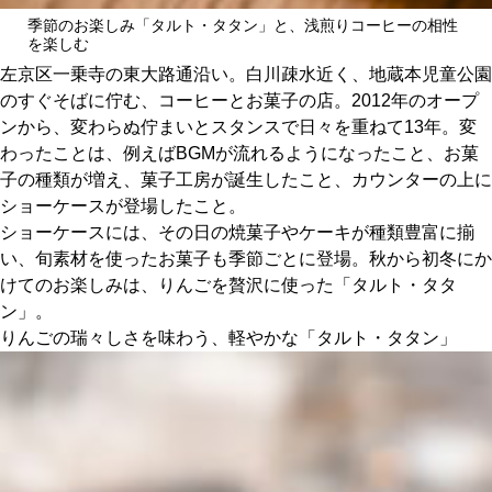
関西で開催。
季節のお楽しみ「タルト・タタン」と、浅煎りコーヒーの相性
おすすめの展覧会
を楽しむ
左京区一乗寺の東大路通沿い。白川疎水近く、地蔵本児童公園
のすぐそばに佇む、コーヒーとお菓子の店。2012年のオープ
おすすめの映画
ンから、変わらぬ佇まいとスタンスで日々を重ねて13年。変
誠光社で選びました。
わったことは、例えばBGMが流れるようになったこと、お菓
子の種類が増え、菓子工房が誕生したこと、カウンターの上に
おすすめの本
ショーケースが登場したこと。
ショーケースには、その日の焼菓子やケーキが種類豊富に揃
紹介します。
い、旬素材を使ったお菓子も季節ごとに登場。秋から初冬にか
おすすめのイベント
けてのお楽しみは、りんごを贅沢に使った「タルト・タタ
ン」。
りんごの瑞々しさを味わう、軽やかな「タルト・タタン」