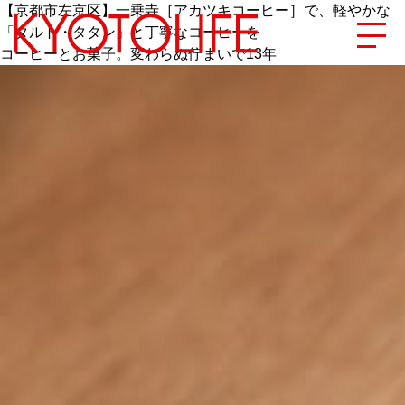
【京都市左京区】一乗寺［アカツキコーヒー］で、軽やかな
「タルト・タタン」と丁寧なコーヒーを
コーヒーとお菓子。変わらぬ佇まいで13年
エリアから探す
地図から探す
カテゴリーから探す
SPECIAL
NEW OPEN
SERIES