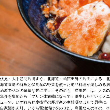
CULTURE
ABOUT US
Instagram
チケットプレゼント応募
MAIN MENU
伏見・大手筋商店街すぐ。北海道・函館出身の店主による、北
海道直送の鮮魚と伏見産の野菜を使った絶品料理が楽しめる居
SERIES
酒屋で話題の豪華な丼に注目！その名も「痛風丼」は、人気の
魚介を集めたら「プリン体満載になって」誕生したというメニ
ューで、いずれも鮮度抜群の厚岸産の生牡蠣やほたて貝柱に、
カレーが好き
自家製あん肝、いくら醤油漬けをのせた、痛風なんのその、そ