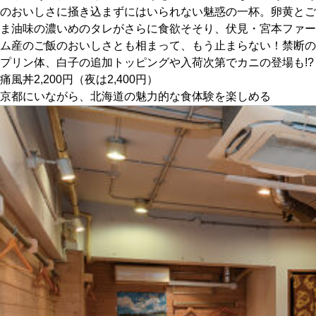
のおいしさに掻き込まずにはいられない魅惑の一杯。卵黄とご
ま油味の濃いめのタレがさらに食欲そそり、伏見・宮本ファー
京都おやつクラブ
ム産のご飯のおいしさとも相まって、もう止まらない！禁断の
プリン体、白子の追加トッピングや入荷次第でカニの登場も!?
私と店のはなし
痛風丼2,200円（夜は2,400円）
京都にいながら、北海道の魅力的な食体験を楽しめる
今月の京みやげ
京都の書店
CULTURE
すべて