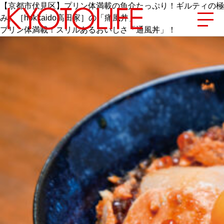
【京都市伏見区】プリン体満載の魚介たっぷり！ギルティの極
み、［hokkaido高田家］の「痛風丼」
プリン体満載！スリルあるおいしさ「通風丼」！
エリアから探す
地図から探す
カテゴリーから探す
SPECIAL
NEW OPEN
SERIES