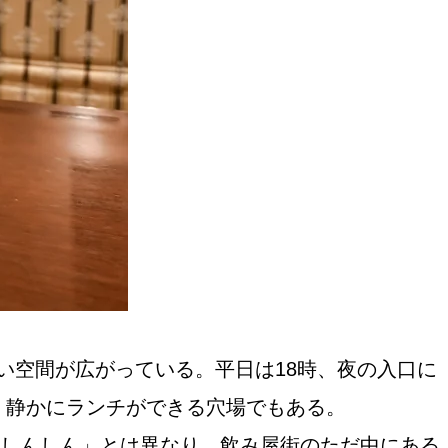
おすすめの展覧会
画
ました。おすすめの本
い空間が広がっている。平日は18時、夜の入口に
おすすめのイベント
、静かにランチができる穴場でもある。
しんしんしん」とは異なり、飲み屋街のただ中にある