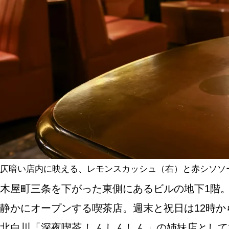
SPECIAL
SERIES
カレーが好き
京都おやつクラブ
私と店のはなし
仄暗い店内に映える、レモンスカッシュ（右）と赤シソソ
木屋町三条を下がった東側にあるビルの地下1階
今月の京みやげ
静かにオープンする喫茶店。週末と祝日は12時
京都の書店
北白川「深夜喫茶 しんしんしん」の姉妹店として