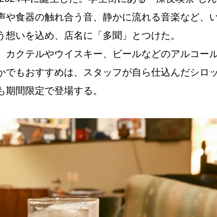
声や食器の触れ合う音、静かに流れる音楽など、
う想いを込め、店名に「多聞」とつけた。
Instagram
、カクテルやウイスキー、ビールなどのアルコー
かでもおすすめは、スタッフが自ら仕込んだシロ
も期間限定で登場する。
応募