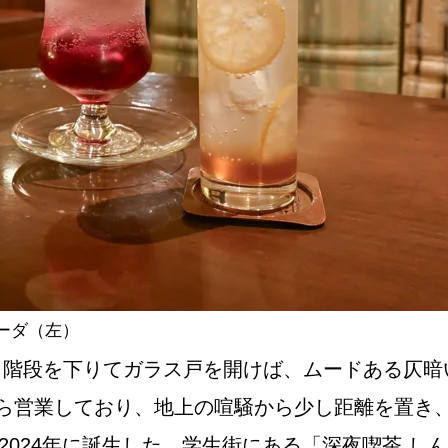
NEW OPEN
CULTURE
関西で開催。
おすすめの映
誠光社で選び
ーダ（左）
。階段を下りてガラス戸を開けば、ムードある仄暗
紹介します。
から営業しており、地上の喧騒から少し距離を置き
2024年に誕生した。学生街にある「深夜喫茶 