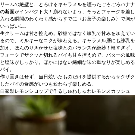
リームの絶壁と、とろけるキャラメルを纏ったごろごろバナナ
の断面がインパクト大！崩れないよう、そっとフォークを差し
京都おやつクラブ
入れる瞬間のわくわく感からすでに〈お菓子の楽しみ〉で胸が
いっぱいに。
私と店のはなし
生クリームは甘さ控えめ。砂糖ではなく練乳で甘みを加えてい
るので、ミルキーなコクが味わえる。キャラメル層にも練乳を
今月の京みやげ
加え、ほんのりきかせた塩味とのバランスが絶妙！軽すぎず、
フォークでザクッと切れるパイも甘さ控えめで、バターの風味
と塩味がしっかり。ほかにはない繊細な味の重なりが楽しめる
京都の書店
パイ。
作り置きはせず、当日焼いたものだけを提供するからザクザク
したパイの食感がいつも変わらず楽しめる。
自家製レモンシロップで作るしゅわしゅわレモンスカッシュ
CULTURE
すべて