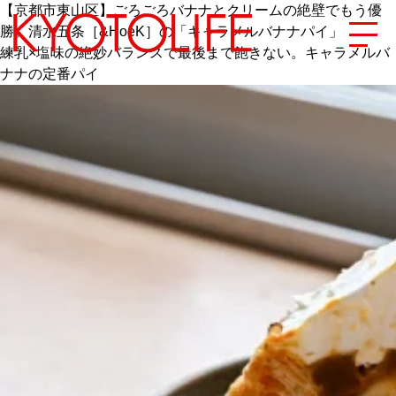
【京都市東山区】ごろごろバナナとクリームの絶壁でもう優
勝。清水五条［&HoeK］の「キャラメルバナナパイ」
練乳×塩味の絶妙バランスで最後まで飽きない。キャラメルバ
ナナの定番パイ
エリアから探す
地図から探す
カテゴリーから探す
SPECIAL
NEW OPEN
SERIES