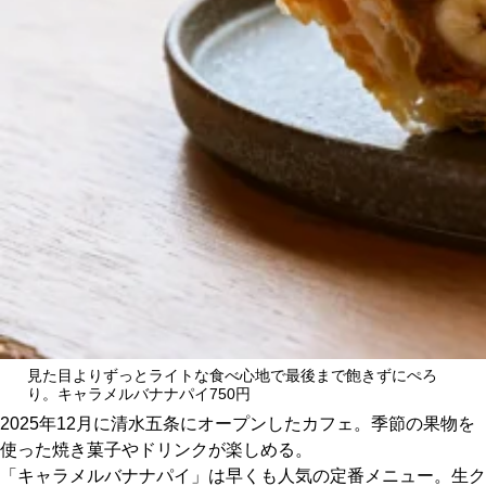
CULTURE
ABOUT US
Instagram
チケットプレゼント応募
MAIN MENU
見た目よりずっとライトな食べ心地で最後まで飽きずにぺろ
り。キャラメルバナナパイ750円
SERIES
2025年12月に清水五条にオープンしたカフェ。季節の果物を
使った焼き菓子やドリンクが楽しめる。
「キャラメルバナナパイ」は早くも人気の定番メニュー。生ク
カレーが好き