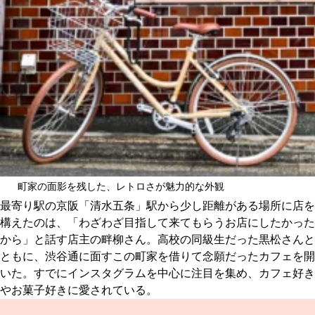
町家の面影を残した、レトロさが魅力的な外観
最寄り駅の京阪「清水五条」駅から少し距離がある場所に店を
構えたのは、「わざわざ目指して来てもらうお店にしたかった
から」と話す店主の畔柳さん。高校の同級生だった黒松さんと
ともに、渋谷通に面すこの町家を借りて念願だったカフェを開
いた。すでにインスタグラムを中心に注目を集め、カフェ好き
やお菓子好きに愛されている。