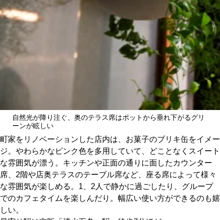
自然光が降り注ぐ、奥のテラス席はポットから垂れ下がるグリ
ーンが眩しい
町家をリノベーションした店内は、お菓子のブリキ缶をイメー
ジ。やわらかなピンク色を多用していて、どことなくスイート
な雰囲気が漂う。キッチンや正面の通りに面したカウンター
席、2階や店奥テラスのテーブル席など、座る席によって様々
な雰囲気が楽しめる。1、2人で静かに過ごしたり、グループ
でのカフェタイムを楽しんだり。幅広い使い方ができるのも嬉
しい。