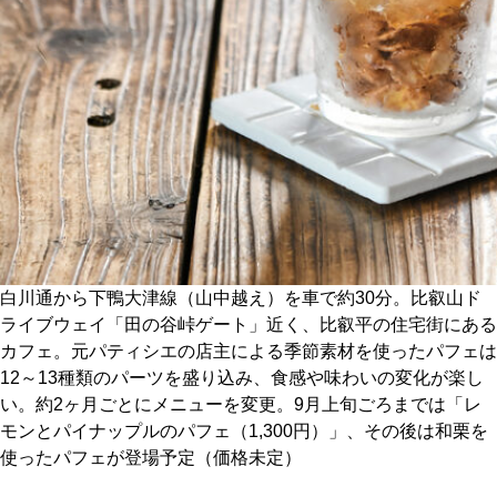
京都おやつクラブ
私と店のはなし
今月の京みやげ
京都の書店
白川通から下鴨大津線（山中越え）を車で約30分。比叡山ド
ライブウェイ「田の谷峠ゲート」近く、比叡平の住宅街にある
カフェ。元パティシエの店主による季節素材を使ったパフェは
12～13種類のパーツを盛り込み、食感や味わいの変化が楽し
CULTURE
い。約2ヶ月ごとにメニューを変更。9月上旬ごろまでは「レ
モンとパイナップルのパフェ（1,300円）」、その後は和栗を
使ったパフェが登場予定（価格未定）
すべて