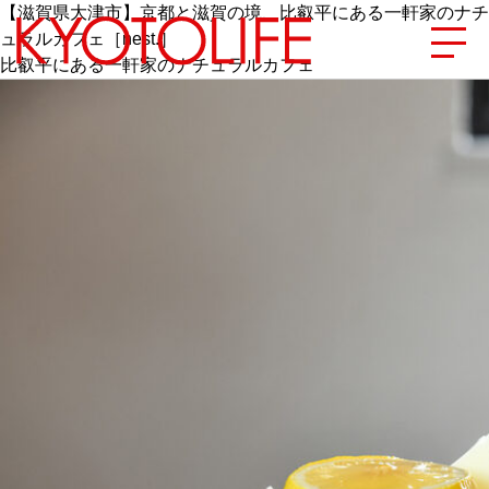
【滋賀県大津市】京都と滋賀の境、比叡平にある一軒家のナチ
ュラルカフェ［nest.］
比叡平にある一軒家のナチュラルカフェ
エリアから探す
地図から探す
カテゴリーから探す
SPECIAL
NEW OPEN
SERIES