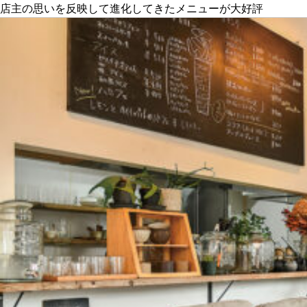
関西で開催。
店主の思いを反映して進化してきたメニューが大好評
おすすめの展覧会
おすすめの映画
誠光社で選びました。
おすすめの本
紹介します。
おすすめのイベント