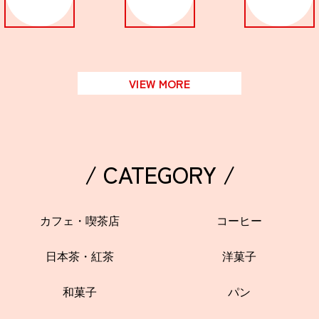
関西で開催。
おすすめの展覧会
おすすめの映画
VIEW MORE
誠光社で選びました。
おすすめの本
紹介します。
/ CATEGORY /
おすすめのイベント
カフェ・喫茶店
コーヒー
日本茶・紅茶
洋菓子
和菓子
パン