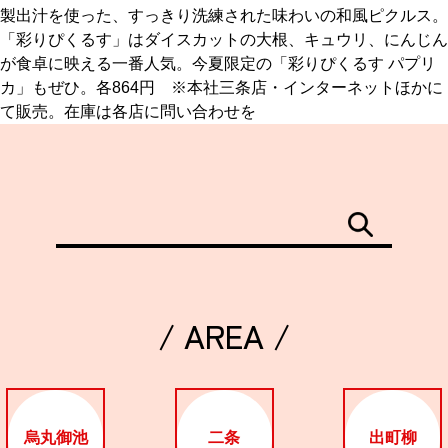
製出汁を使った、すっきり洗練された味わいの和風ピクルス。
「彩りぴくるす」はダイスカットの大根、キュウリ、にんじん
京都おやつクラブ
が食卓に映える一番人気。今夏限定の「彩りぴくるす パプリ
カ」もぜひ。各864円 ※本社三条店・インターネットほかに
私と店のはなし
て販売。在庫は各店に問い合わせを
今月の京みやげ
京都の書店
/ AREA /
CULTURE
すべて
烏丸御池
二条
出町柳