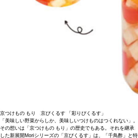
CULTURE
ABOUT US
Instagram
チケットプレゼント応募
MAIN MENU
SERIES
京つけもの もり 京ぴくるす 「彩りぴくるす」
「美味しい野菜からしか、美味しいつけものはつくれない」。
その想いは「京つけもの もり」の歴史でもある。それを継承
カレーが好き
した新展開Moriシリーズの「京ぴくるす」は、「千鳥酢」と特