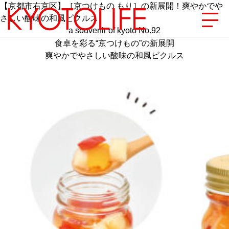
【京都市右京区】［京つけもの もり］の新展開！爽やかでや
さしい酸味の和風ピクルス
a souvenir of kyoto No.92
食卓を彩る“京つけもの”の新展開
爽やかでやさしい酸味の和風ピクルス
エリアから探す
地図から探す
カテゴリーから探す
SPECIAL
NEW OPEN
SERIES