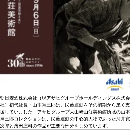
CULTURE
ABOUT US
Instagram
チケットプレゼント応募
MAIN MENU
朝日麦酒株式会社（現アサヒグループホールディングス株式会
社）初代社長・山本爲三郎は、民藝運動をその初期から篤く支
SERIES
援していました。アサヒグループ大山崎山荘美術館所蔵の山本
爲三郎コレクションは、民藝運動の中心的人物であった河井寬
次郎と濱田庄司の作品が主要な部分をしめています。
カレーが好き