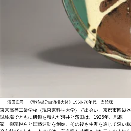
濱田庄司 《青柿掛分白流掛大鉢》1960-70年代 当館蔵
東京高等工業学校（現東京科学大学）で出会い、京都市陶磁器
試験場でともに研鑽を積んだ河井と濱田は、1926年、思想
家・柳宗悦らと民藝運動を創始、その後も生涯を通じて深い親