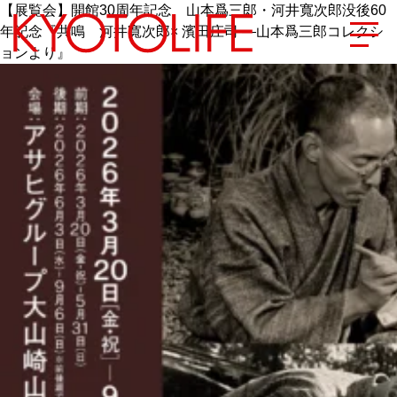
【展覧会】開館30周年記念 山本爲三郎・河井寬次郎没後60
年記念『共鳴 河井寬次郎× 濱田庄司 ―山本爲三郎コレクシ
ョンより』
エリアから探す
地図から探す
カテゴリーから探す
SPECIAL
NEW OPEN
SERIES