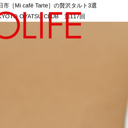
i café Tarte］の贅沢タルト3選
 OYATSU CLUB 第117回
地図から探す