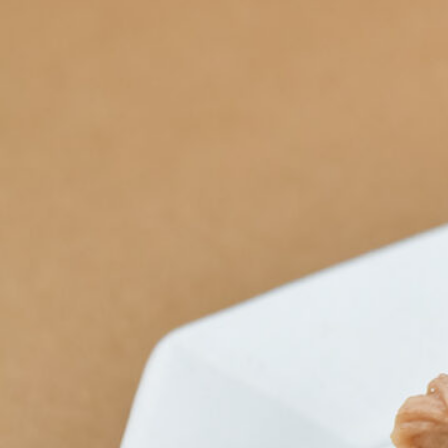
SPECIAL
SERIES
カレーが好き
京都おやつクラブ
私と店のはなし
今月の京みやげ
京都の書店