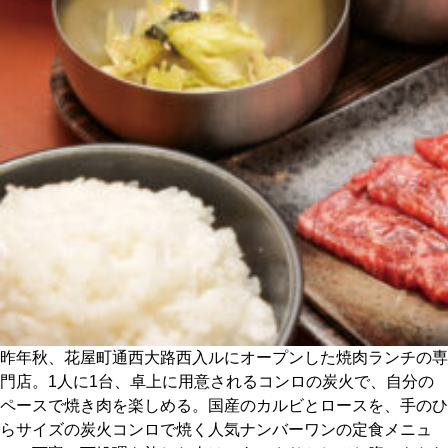
CULTURE
ABOUT US
Instagram
チケットプレゼント応募
MAIN MENU
昨年秋、花屋町通西大路西入ルにオープンした焼肉ランチの専
SERIES
門店。1人に1台、卓上に用意されるコンロの炭火で、自分の
ペースで焼き肉を楽しめる。国産のカルビとロースを、手のひ
らサイズの炭火コンロで焼く人気ナンバーワンの定食メニュ
カレーが好き