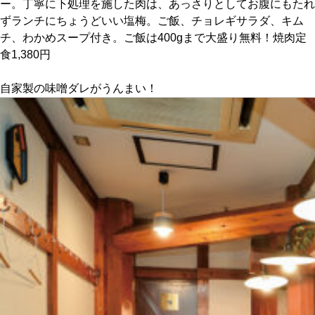
ー。丁寧に下処理を施した肉は、あっさりとしてお腹にもたれ
ずランチにちょうどいい塩梅。ご飯、チョレギサラダ、キム
京都おやつクラブ
チ、わかめスープ付き。ご飯は400gまで大盛り無料！焼肉定
食1,380円
私と店のはなし
自家製の味噌ダレがうんまい！
今月の京みやげ
京都の書店
CULTURE
すべて