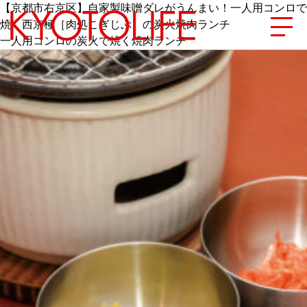
【京都市右京区】自家製味噌ダレがうんまい！一人用コンロで
焼く西京極［肉処こぎじぷ］の炭火焼肉ランチ
一人用コンロの炭火で焼く焼肉ランチ
エリアから探す
地図から探す
カテゴリーから探す
SPECIAL
NEW OPEN
SERIES