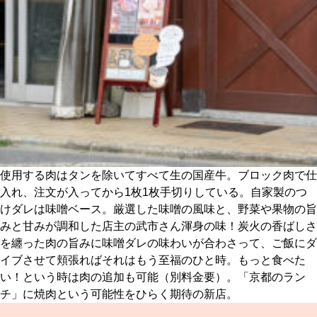
使用する肉はタンを除いてすべて生の国産牛。ブロック肉で仕
入れ、注文が入ってから1枚1枚手切りしている。自家製のつ
けダレは味噌ベース。厳選した味噌の風味と、野菜や果物の旨
みと甘みが調和した店主の武市さん渾身の味！炭火の香ばしさ
を纏った肉の旨みに味噌ダレの味わいが合わさって、ご飯にダ
イブさせて頬張ればそれはもう至福のひと時。もっと食べた
い！という時は肉の追加も可能（別料金要）。「京都のラン
チ」に焼肉という可能性をひらく期待の新店。