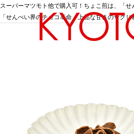
スーパーマツモト他で購入可！ちょこ煎は、「せ
「せんべい界のチョコ革命」上品な甘さのサクじ
エリアから探す
カテゴリーから探す