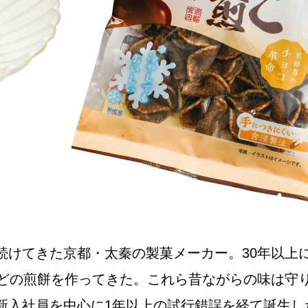
NEW OPEN
CULTURE
関西で開催。
おすすめの映
誠光社で選び
続けてきた京都・太秦の製菓メーカー。30年以上
紹介します。
などの煎餅を作ってきた。これら昔ながらの味は守
新入社員を中心に1年以上の試行錯誤を経て誕生し