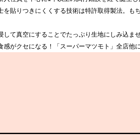
士を貼りつきにくくする技術は特許取得製法。も
Instagram
浸して真空にすることでたっぷり生地にしみ込ま
食感がクセになる！「スーパーマツモト」全店他
応募