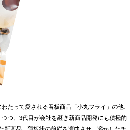
おすすめの展覧会
画
ました。おすすめの本
にわたって愛される看板商品「小丸フライ」の他、
おすすめのイベント
りつつ、3代目が会社を継ぎ新商品開発にも積極的
た新商品。薄板状の煎餅を湾曲させ、溶かしたチ