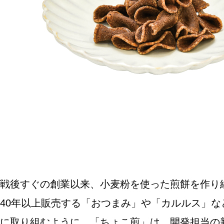
SPECIAL
SERIES
カレーが好き
京都おやつクラブ
私と店のはなし
戦後すぐの創業以来、小麦粉を使った煎餅を作り
今月の京みやげ
40年以上販売する「おつまみ」や「カルルス」
京都の書店
に取り組むように。「ちょこ煎」は、開発担当の