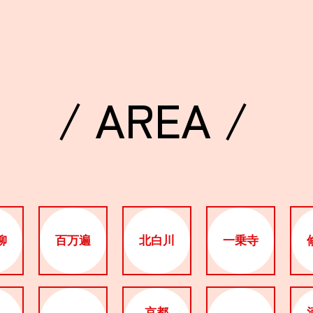
/ AREA /
柳
百万遍
北白川
一乗寺
京都