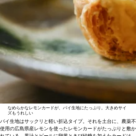
関西で開催。
おすすめの展覧会
おすすめの映画
誠光社で選びました。
おすすめの本
紹介します。
おすすめのイベント
なめらかなレモンカードが、パイ生地にたっぷり。大きめサイ
ズもうれしい
パイ生地はサックリと軽い折込タイプ。それを土台に、農薬不
使用の広島県産レモンを使ったレモンカードがたっぷりと敷か
れている。果汁とピールに卵黄ときび砂糖を加えたカードは、