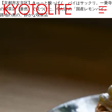
【京都市左京区】きゅっと酸っぱく、パイはサックリ。一乗寺
の喫茶店［蒼然］で見つけた、今だけの「国産レモンパイ」
路地の奥の、静かな喫茶店
エリアから探す
地図から探す
カテゴリーから探す
SPECIAL
NEW OPEN
SERIES