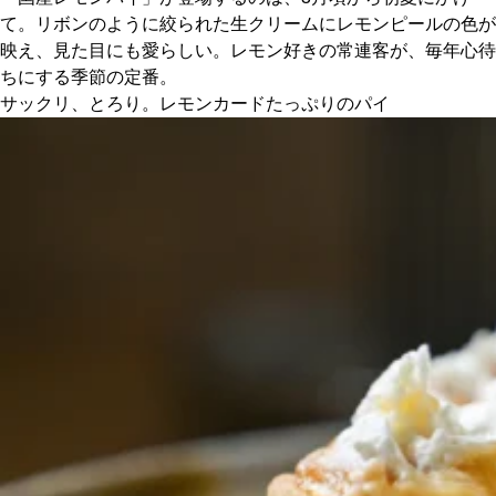
て。リボンのように絞られた生クリームにレモンピールの色が
映え、見た目にも愛らしい。レモン好きの常連客が、毎年心待
京都おやつクラブ
ちにする季節の定番。
サックリ、とろり。レモンカードたっぷりのパイ
私と店のはなし
今月の京みやげ
京都の書店
CULTURE
すべて