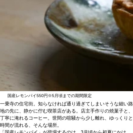
CULTURE
ABOUT US
Instagram
チケットプレゼント応募
MAIN MENU
国産レモンパイ550円※5月頃までの期間限定
一乗寺の住宅街。知らなければ通り過ぎてしまいそうな細い路
SERIES
地の先に、静かに佇む喫茶店がある。店主手作りの焼菓子と、
丁寧に淹れるコーヒー。世間の喧騒から少し離れ、ゆっくりと
時間が流れる、そんな場所。
カレーが好き
「国産レモンパイ」が登場するのは、3月頃から初夏にかけ