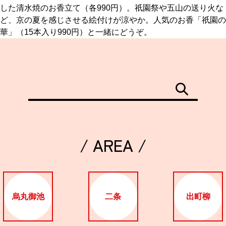
した清水焼のお香立て（各990円）。祇園祭や五山の送り火な
ど、京の夏を感じさせる絵付けが涼やか。人気のお香「祇園の
京都おやつクラブ
華」（15本入り990円）と一緒にどうぞ。
私と店のはなし
今月の京みやげ
京都の書店
/ AREA /
CULTURE
烏丸御池
二条
出町柳
すべて