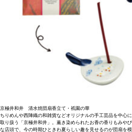
CULTURE
ABOUT US
Instagram
チケットプレゼント応募
MAIN MENU
SERIES
京極井和井 清水焼団扇香立て・祇園の華
ちりめんや西陣織の和雑貨などオリジナルの手工芸品を中心に
取り扱う「京極井和井」。薫き染められたお香の香りもみやび
カレーが好き
な店頭で、今の時期ひときわ夏らしい趣を見せるのが団扇を模