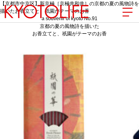
【京都市中京区】新京極［京極井和井］の京都の夏の風物詩を
描いたお香立てと、祇園がテーマのお香
a souvenir of kyoto No.91
京都の夏の風物詩を描いた
お香立てと、祇園がテーマのお香
エリアから探す
地図から探す
カテゴリーから探す
SPECIAL
NEW OPEN
SERIES