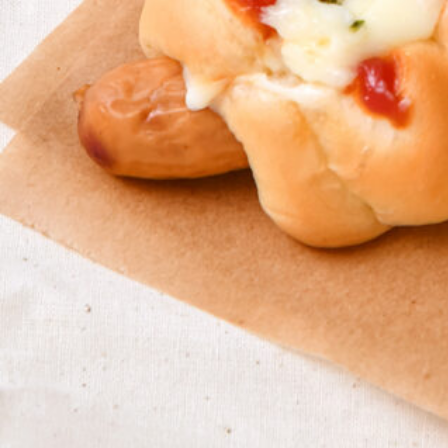
京都おやつクラブ
私と店のはなし
今月の京みやげ
京都の書店
CULTURE
すべて