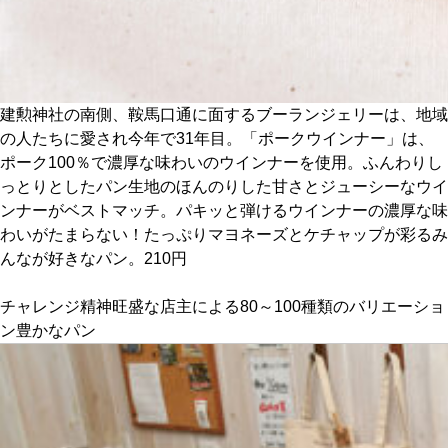
関西で開催。
おすすめの展覧会
おすすめの映画
建勲神社の南側、鞍馬口通に面するブーランジェリーは、地域
誠光社で選びました。
の人たちに愛され今年で31年目。「ポークウインナー」は、
ポーク100％で濃厚な味わいのウインナーを使用。ふんわりし
おすすめの本
っとりとしたパン生地のほんのりした甘さとジューシーなウイ
ンナーがベストマッチ。パキッと弾けるウインナーの濃厚な味
紹介します。
わいがたまらない！たっぷりマヨネーズとケチャップが彩るみ
おすすめのイベント
んなが好きなパン。210円
チャレンジ精神旺盛な店主による80～100種類のバリエーショ
ン豊かなパン