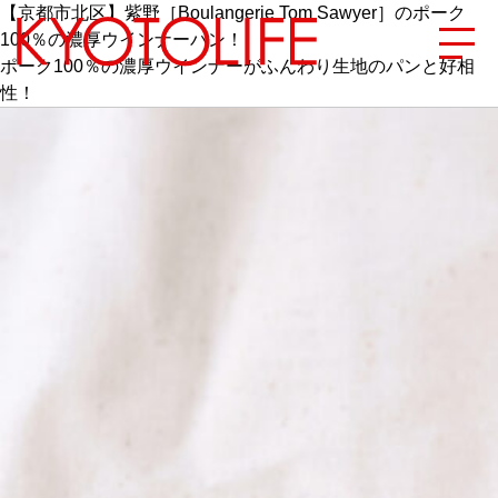
【京都市北区】紫野［Boulangerie Tom Sawyer］のポーク
100％の濃厚ウインナーパン！
ポーク100％の濃厚ウインナーがふんわり生地のパンと好相
性！
エリアから探す
地図から探す
カテゴリーから探す
SPECIAL
NEW OPEN
SERIES