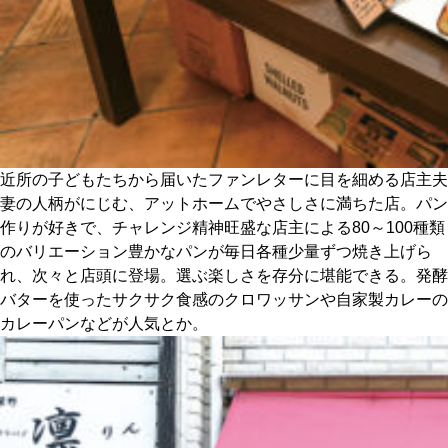
近所の子どもたちから届いたファンレターに目を細める店主夫
妻の人柄がにじむ、アットホームでやさしさに満ちた店。パン
作りが好きで、チャレンジ精神旺盛な店主による80～100種類
のバリエーション豊かなパンが毎日各種少量ずつ焼き上げら
れ、次々と店頭に登場。選ぶ楽しさを存分に堪能できる。発酵
バターを使ったサクサク食感のクロワッサンや自家製カレーの
カレーパンなどが人気とか。