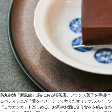
CULTURE
ABOUT US
Instagram
チケットプレゼント応募
MAIN MENU
SERIES
烏丸御池「新風館」1階にある喫茶店。フランス菓子を手掛け
るパティシエが羊羹をイメージして考えたオリジナルスイーツ
「ヨウカンカ」も楽しめる。お茶やお酒に合う食材を組み合わ
カレーが好き