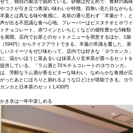
せて、独自の製法で固めている。砂糖は控えめで、食材の風味
やコクが引き立つ奥深い味わいが特徴。四角い見た目ながらも
京都おやつクラブ
羊羹とは異なる味や食感に、名前の通り思わず「羊羹か？」と
声が出る不思議な食べ心地。フレーバーはピスタチオとホワイ
トチョコレート、赤ワインといちじくなどの個性豊かな5種類
私と店のはなし
を展開。店内でお茶とのセットメニューを用意するほか、1個
（594円）からテイクアウトできる。羊羹の常識を覆した、新
今月の京みやげ
しいスイーツをぜひ味わって。店内では好きな「ヨウカンカ」
に、温かいほうじ茶あるいは抹茶入り玄米茶が選べるセットを
京都の書店
提供している。「ラム酒と70％チョコレートのヨウカンカ」
は、芳醇なラム酒が香るビターな味わい。なめらかな食感が広
がったあとにほろりと崩れるような口どけが堪能できる。ヨウ
カンカと日本茶のセット1,430円
かき氷は一年中楽しめる
CULTURE
すべて