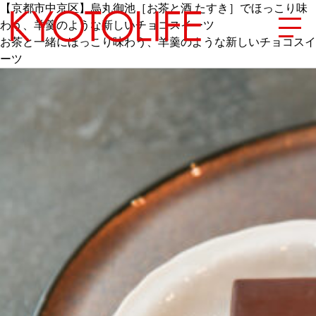
【京都市中京区】烏丸御池［お茶と酒 たすき］でほっこり味
わう、羊羹のような新しいチョコスイーツ
お茶と一緒にほっこり味わう、羊羹のような新しいチョコスイ
ーツ
エリアから探す
地図から探す
カテゴリーから探す
SPECIAL
NEW OPEN
SERIES