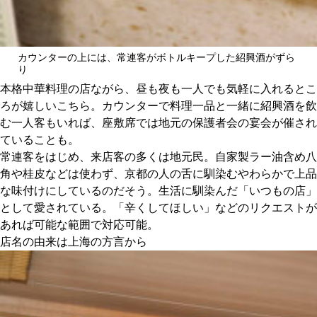
カウンターの上には、常連客がボトルキープした紹興酒がずら
り
本格中華料理の店ながら、昼も夜も一人でも気軽に入れるとこ
ろが嬉しいこちら。カウンターで料理一品と一緒に紹興酒を飲
む一人客もいれば、座敷席では地元の保護者会の宴会が催され
ていることも。
常連客をはじめ、来店客の多くは地元民。自家製ラー油含め八
角や桂皮などは使わず、京都の人の舌に馴染むやわらかで上品
な味付けにしているのだそう。生活に馴染んだ「いつもの店」
として愛されている。「辛くしてほしい」などのリクエストが
あれば可能な範囲で対応可能。
店名の由来は上海の方言から