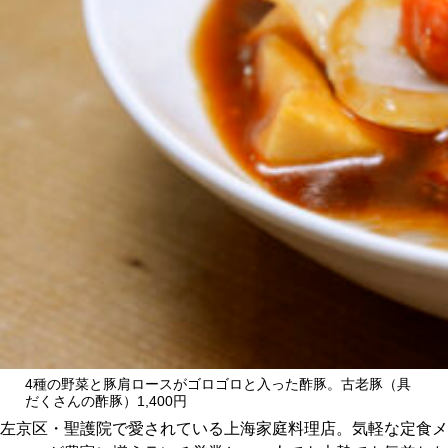
CULTURE
ABOUT US
Instagram
チケットプレゼント応募
MAIN MENU
SERIES
4種の野菜と豚肩ロースがゴロゴロと入った酢豚。古老豚（具
だくさんの酢豚）1,400円
左京区・聖護院で愛されている上海家庭料理店。気軽な定食メ
カレーが好き