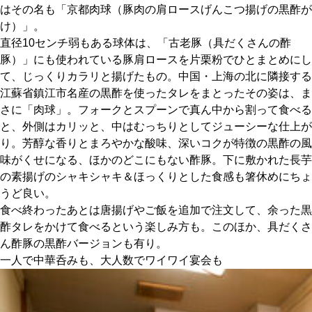
はその名も「京都肉球（豚肉の肩ロースげんこつ揚げの黒酢が
け）」。
直径10センチ弱もある球体は、「古老豚（具だくさんの酢
豚）」にも使われている豚肩ロースを片栗粉でひとまとめにし
て、じっくりカラリと揚げたもの。中国・上海の北に隣接する
江蘇省鎮江市名産の黒酢を使ったタレをまとったその姿は、ま
さに「肉球」。フォークとスプーンで真ん中から割って食べる
と、外側はカリッと、中はむっちりとしてジューシーな仕上が
り。芳醇な香りとまろやかな酸味、深いコクが特徴の黒酢の風
味がくせになる、ほかのどこにもない酢豚。下に敷かれた長芋
の素揚げのシャキシャキ＆ほっくりとした食感も箸休めにちょ
うど良い。
食べ終わったあとは唐揚げやご飯を追加で注文して、余った黒
酢タレをかけて食べるという楽しみ方も。このほか、具だくさ
ん酢豚の黒酢バージョンも有り。
一人で中華呑みも、大人数でワイワイ宴会も