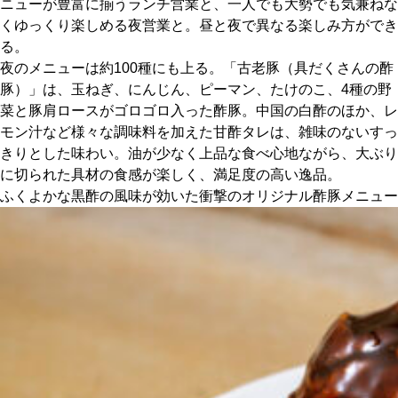
ニューが豊富に揃うランチ営業と、一人でも大勢でも気兼ねな
くゆっくり楽しめる夜営業と。昼と夜で異なる楽しみ方ができ
京都おやつクラブ
る。
夜のメニューは約100種にも上る。「古老豚（具だくさんの酢
豚）」は、玉ねぎ、にんじん、ピーマン、たけのこ、4種の野
私と店のはなし
菜と豚肩ロースがゴロゴロ入った酢豚。中国の白酢のほか、レ
モン汁など様々な調味料を加えた甘酢タレは、雑味のないすっ
今月の京みやげ
きりとした味わい。油が少なく上品な食べ心地ながら、大ぶり
に切られた具材の食感が楽しく、満足度の高い逸品。
京都の書店
ふくよかな黒酢の風味が効いた衝撃のオリジナル酢豚メニュー
CULTURE
すべて