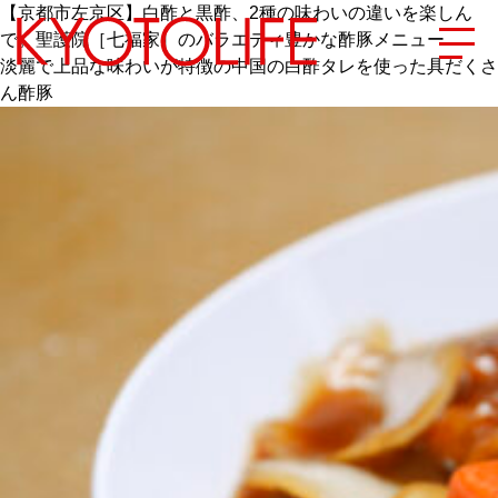
【京都市左京区】白酢と黒酢、2種の味わいの違いを楽しん
で。聖護院［七福家］のバラエティ豊かな酢豚メニュー
淡麗で上品な味わいが特徴の中国の白酢タレを使った具だくさ
ん酢豚
エリアから探す
地図から探す
カテゴリーから探す
SPECIAL
NEW OPEN
SERIES