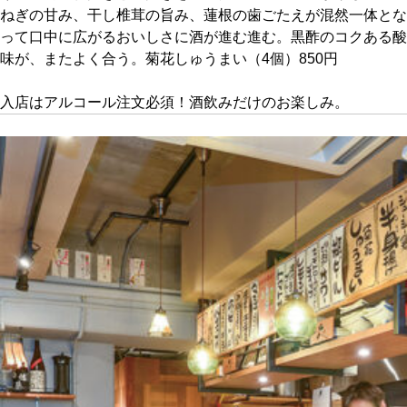
ねぎの甘み、干し椎茸の旨み、蓮根の歯ごたえが混然一体とな
って口中に広がるおいしさに酒が進む進む。黒酢のコクある酸
京都おやつクラブ
味が、またよく合う。菊花しゅうまい（4個）850円
私と店のはなし
入店はアルコール注文必須！酒飲みだけのお楽しみ。
今月の京みやげ
京都の書店
CULTURE
すべて