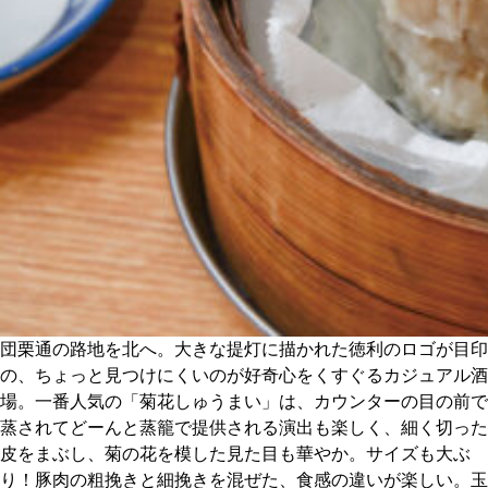
CULTURE
ABOUT US
Instagram
チケットプレゼント応募
MAIN MENU
団栗通の路地を北へ。大きな提灯に描かれた徳利のロゴが目印
の、ちょっと見つけにくいのが好奇心をくすぐるカジュアル酒
SERIES
場。一番人気の「菊花しゅうまい」は、カウンターの目の前で
蒸されてどーんと蒸籠で提供される演出も楽しく、細く切った
皮をまぶし、菊の花を模した見た目も華やか。サイズも大ぶ
カレーが好き
り！豚肉の粗挽きと細挽きを混ぜた、食感の違いが楽しい。玉