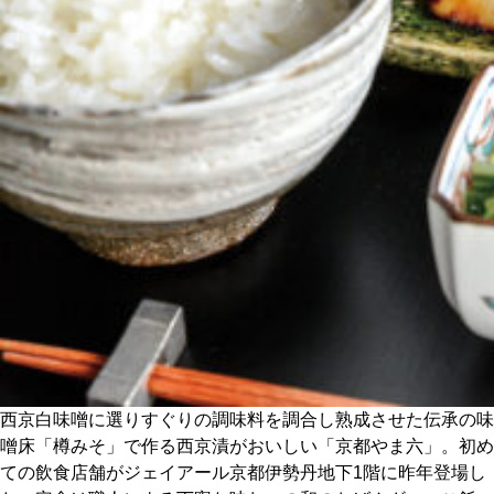
CULTURE
ABOUT US
Instagram
チケットプレゼント応募
MAIN MENU
SERIES
西京白味噌に選りすぐりの調味料を調合し熟成させた伝承の味
噌床「樽みそ」で作る西京漬がおいしい「京都やま六」。初め
ての飲食店舗がジェイアール京都伊勢丹地下1階に昨年登場し
カレーが好き