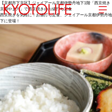
【京都市下京区】ジェイアール京都伊勢丹地下1階「西京焼き
京都やま六」で西京焼きのお値打ち定食
西京焼きを気軽に！お値打ち定食、ジェイアール京都伊勢丹地
下に登場！
エリアから探す
地図から探す
カテゴリーから探す
SPECIAL
NEW OPEN
SERIES