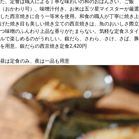
た。定食は職人による丁寧な味わいの和のおばんざい、ご飯
（おかわり可）、味噌汁付き。お米は五ツ星マイスターが厳選
京都おやつクラブ
した西京焼きに合う一等米を使用。和食の職人が丁寧に焼き上
げた焼き目も美しい焼き立ての西京焼きは、魚のおいしさ際立
つ味噌のふんわり上品な香りがたまらない。気軽な定食スタイ
私と店のはなし
ルで楽しめるのがうれしい。銀だら、さわら、さけ、さば、豚
を用意。銀だらの西京焼き定食2,420円
今月の京みやげ
昼は定食のみ、夜は一品も用意
京都の書店
CULTURE
すべて