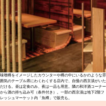
味噌樽をイメージしたカウンターや樽の中にいるかのような雰
囲気のテーブル席にわくわくする店内で、自慢の西京漬がいた
だける。昼は定食のみ、夜は一品も用意。隣の和洋酒コーナー
から酒の持ち込み可（条件付き）。一部の西京漬は地下2階フ
レッシュマーケット内「魚樽」で販売も。