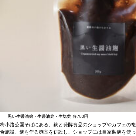
CULTURE
ABOUT US
Instagram
チケットプレゼント応募
MAIN MENU
SERIES
黒い生醤油麹・生醤油麹・生塩麴 各780円
梅小路公園そばにある、麹と発酵食品のショップやカフェの複
合施設。麹を作る麹室を併設し、ショップには自家製麹を使っ
カレーが好き