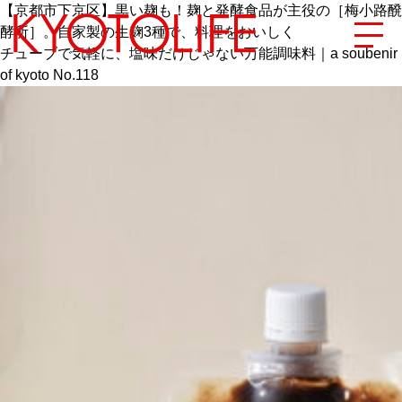
【京都市下京区】黒い麹も！麹と発酵食品が主役の［梅小路醗
酵所］。自家製の生麹3種で、料理をおいしく
チューブで気軽に、塩味だけじゃない万能調味料｜a soubenir
of kyoto No.118
エリアから探す
地図から探す
カテゴリーから探す
SPECIAL
NEW OPEN
SERIES