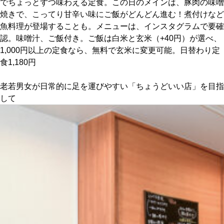
でちょっとずつ味わえる定食。この日のメインは、豚肉の味噌
焼きで、こってり甘辛い味にご飯がどんどん進む！煮付けなど
京都おやつクラブ
魚料理が登場することも。メニューは、インスタグラムで要確
認。味噌汁、ご飯付き。ご飯は白米と玄米（+40円）が選べ、
1,000円以上の定食なら、無料で玄米に変更可能。日替わり定
私と店のはなし
食1,180円
今月の京みやげ
老若男女が日常的に足を運びやすい「ちょうどいい店」を目指
して
京都の書店
CULTURE
すべて