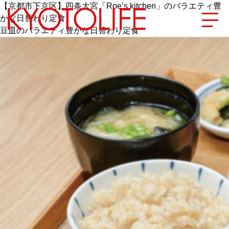
【京都市下京区】四条大宮「Roe’s kitchen」のバラエティ豊
かな日替わり定食
豆皿のバラエティ豊かな日替わり定食
エリアから探す
地図から探す
カテゴリーから探す
SPECIAL
NEW OPEN
SERIES