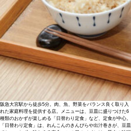
CULTURE
ABOUT US
Instagram
チケットプレゼント応募
MAIN MENU
阪急大宮駅から徒歩5分。肉、魚、野菜をバランス良く取り入
SERIES
れた家庭料理を提供する店。メニューは、豆皿に盛りつけた6
種類のおかずが楽しめる「日替わり定食」など、定食が中心。
「日替わり定食」は、れんこんのきんぴらや出汁巻きが、豆皿
カレーが好き