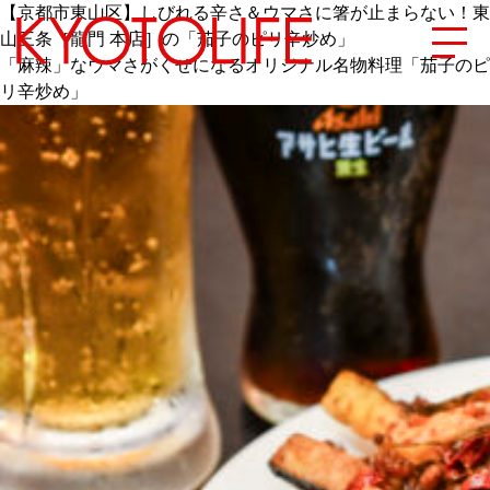
【京都市東山区】しびれる辛さ＆ウマさに箸が止まらない！東
山三条［龍門 本店］の「茄子のピリ辛炒め」
「麻辣」なウマさがくせになるオリジナル名物料理「茄子のピ
リ辛炒め」
エリアから探す
地図から探す
カテゴリーから探す
SPECIAL
NEW OPEN
SERIES