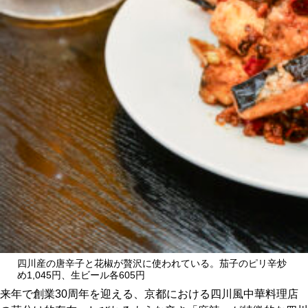
CULTURE
ABOUT US
Instagram
チケットプレゼント応募
MAIN MENU
SERIES
四川産の唐辛子と花椒が贅沢に使われている。茄子のピリ辛炒
め1,045円、生ビール各605円
来年で創業30周年を迎える、京都における四川風中華料理店
カレーが好き