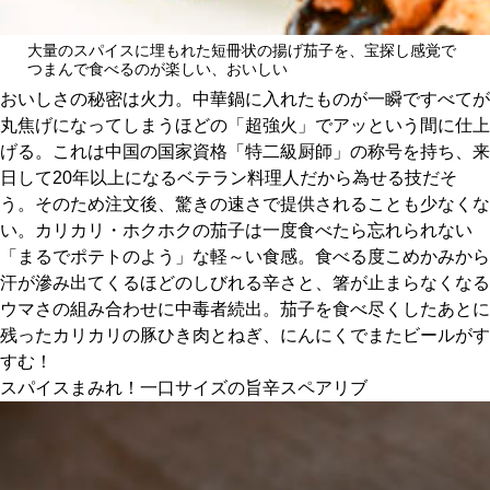
大量のスパイスに埋もれた短冊状の揚げ茄子を、宝探し感覚で
つまんで食べるのが楽しい、おいしい
おいしさの秘密は火力。中華鍋に入れたものが一瞬ですべてが
丸焦げになってしまうほどの「超強火」でアッという間に仕上
げる。これは中国の国家資格「特二級厨師」の称号を持ち、来
日して20年以上になるベテラン料理人だから為せる技だそ
う。そのため注文後、驚きの速さで提供されることも少なくな
い。カリカリ・ホクホクの茄子は一度食べたら忘れられない
「まるでポテトのよう」な軽～い食感。食べる度こめかみから
汗が滲み出てくるほどのしびれる辛さと、箸が止まらなくなる
ウマさの組み合わせに中毒者続出。茄子を食べ尽くしたあとに
残ったカリカリの豚ひき肉とねぎ、にんにくでまたビールがす
すむ！
スパイスまみれ！一口サイズの旨辛スペアリブ