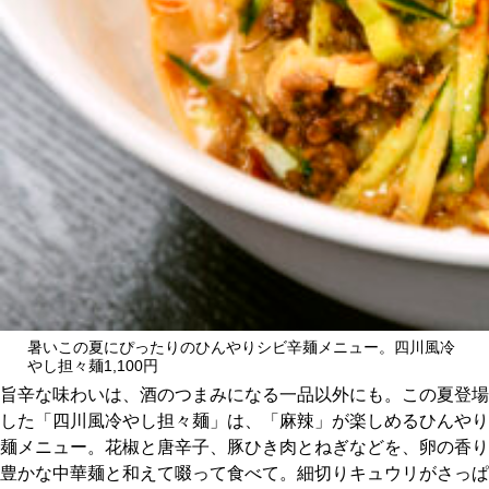
暑いこの夏にぴったりのひんやりシビ辛麺メニュー。四川風冷
やし担々麺1,100円
旨辛な味わいは、酒のつまみになる一品以外にも。この夏登場
した「四川風冷やし担々麺」は、「麻辣」が楽しめるひんやり
麺メニュー。花椒と唐辛子、豚ひき肉とねぎなどを、卵の香り
豊かな中華麺と和えて啜って食べて。細切りキュウリがさっぱ