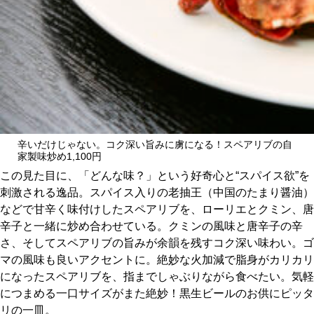
辛いだけじゃない。コク深い旨みに虜になる！スペアリブの自
家製味炒め1,100円
この見た目に、「どんな味？」という好奇心と“スパイス欲”を
刺激される逸品。スパイス入りの老抽王（中国のたまり醤油）
などで甘辛く味付けしたスペアリブを、ローリエとクミン、唐
辛子と一緒に炒め合わせている。クミンの風味と唐辛子の辛
さ、そしてスペアリブの旨みが余韻を残すコク深い味わい。ゴ
マの風味も良いアクセントに。絶妙な火加減で脂身がカリカリ
になったスペアリブを、指までしゃぶりながら食べたい。気軽
につまめる一口サイズがまた絶妙！黒生ビールのお供にピッタ
リの一皿。