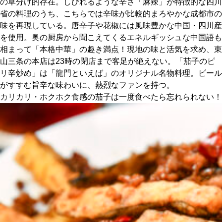
の草分け的存在。しびれるような辛さ「麻辣」が特徴的な四川
省の料理のうち、こちらでは辛味が比較的まろやかな成都市の
京都おやつクラブ
味を再現している。唐辛子や花椒には風味豊かな中国・四川産
を使用。奥の厨房から聞こえてくるエネルギッシュな中国語も
相まって「本格中華」の趣き満点！現地の味と活気を求め、東
私と店のはなし
山三条の本店は23時の閉店まで客足が絶えない。「茄子のピ
リ辛炒め」は「龍門といえば」のオリジナル名物料理。ビール
今月の京みやげ
がすすむ旨辛な味わいに、熱烈なファンを持つ。
カリカリ・ホクホク食感の茄子は一度食べたら忘れられない！
京都の書店
CULTURE
すべて